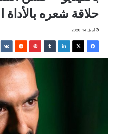
حلاقة شعره بالأداة ال
أبريل 14, 2020
فيسبوك
‫X
لينكدإن
بينتيريست