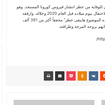
ي للوقاية من خطر انتشار فيروس كورونا المستجد. وهو
ما أعلنه في مقطع مصور طريف قارن فيه بين الاحتفال بيوم ميلاده قبل العام 2020 وخلاله. وارفقه
بالتعليق: “لو القعدة في البيت طولت اكتر من كده الموضوع هايبقى خطر” محققاً أكثر من 391 ألف
بهم بروحه المرحة وطرافته.
htt
ريست
Odnoklassniki
‫Pocket
مشاركة عبر البريد
طباعة
موجة