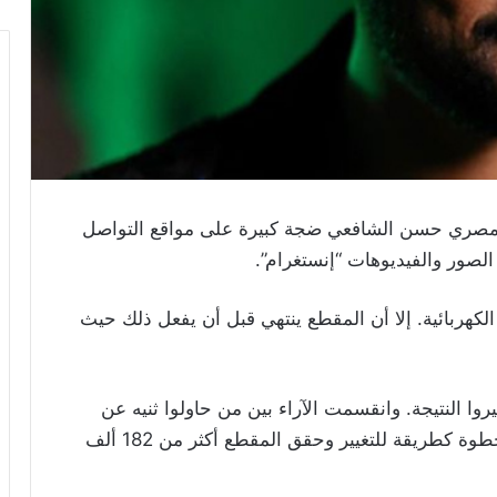
صري حسن الشافعي ضجة كبيرة على مواقع التواصل
لصور والفيديوهات “إنستغرام”.
الكهربائية. إلا أن المقطع ينتهي قبل أن يفعل ذلك حيث
يروا النتيجة. وانقسمت الآراء بين من حاولوا ثنيه عن
فعل ذلك ومن شجعوه على الإقدام على هذه الخطوة كطريقة للتغيير وحقق المقطع أكثر من 182 ألف