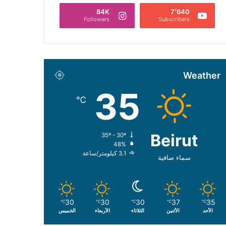
84K
7٬640
Followers
Subscribers
Weather
35
℃
Beirut
35º - 30º
48%
3.1 كيلومتر/ساعة
سماء صافية
30
30
30
37
35
℃
℃
℃
℃
℃
الأحد
الأثنين
الثلاثاء
الأربعاء
الخميس