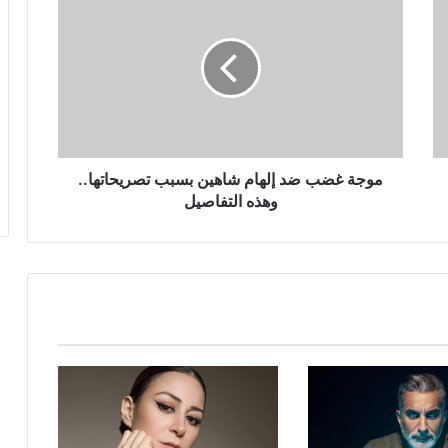
غضب
ضد
إلهام
شاهين
بسبب
تصريحاتها..
وهذه
التفاصيل
موجة غضب ضد إلهام شاهين بسبب تصريحاتها..
وهذه التفاصيل