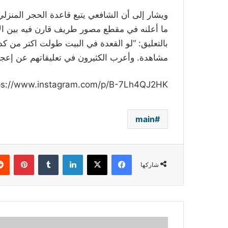
ويشار إلى أن الشافعي يتبع قاعدة الحجر المنزل
مشاهدة. وأعرب الكثيرون في تعليقاتهم عن إعجا
ps://www.instagram.com/p/B-7Lh4QJ2HK/
main
فيسبوك
‫X
لينكدإن
بينتي
شاركها
هكذا