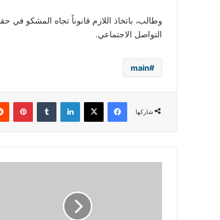
وطالب، باتخاذ اللازم قانوناً تجاه المشكو في 
التواصل الاجتماعي.
main
فيسبوك
‫X
لينكدإن
بينتي
شاركها
مادونا
تعلن
عن
خبر
محزن
وصادم