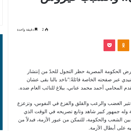
2
دقيقة واحدة
‫Pocket
Odnoklassniki
 الحكومة المصرية حظر التجول للحدّ من إنتشار ​
دي​ عبر صفحته الخاصة قائلةً:”ناخد بالنا بقى عشان
 المحامي أحمد محمد عناني، ببلاغ للنائب العام ضده.
ت تثير الغضب والرعب والقلق والفزع في النفوس، وتزعزع
ة وله جمهور كبير شاهد وتابع تصريحه في الوقت الذي
ين الشعب والحكومة، للتمكن من عبور الأزمة، فبدلاً من
ه على أبطال الأزمة.