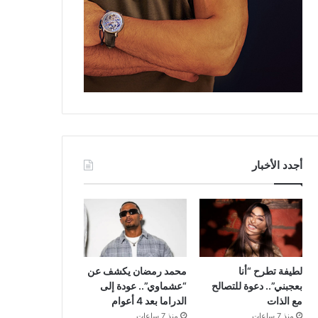
أجدد الأخبار
لطيفة تطرح “أنا
محمد رمضان يكشف عن
بعجبني”.. دعوة للتصالح
“عشماوي”.. عودة إلى
مع الذات
الدراما بعد 4 أعوام
منذ 7 ساعات
منذ 7 ساعات