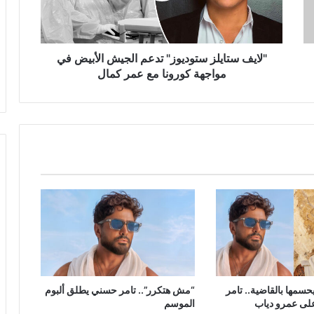
في
مواجهة
كورونا
مع
"لايف ستايلز ستوديوز" تدعم الجيش الأبيض في
عمر
مواجهة كورونا مع عمر كمال
كمال
سمها بالقاضية.. تامر
“مش هتكرر”.. تامر حسني يطلق ألبوم
لى عمرو دياب
الموسم