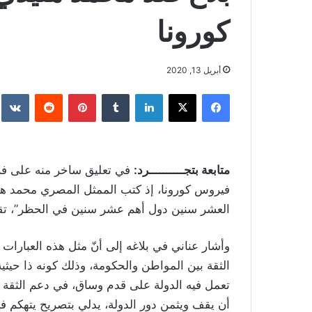
كورونا
أبريل 13, 2020
فيسبوك
‫X
لينكدإن
بينتيريست
متابعة بتجــــــــــرد:
في تعليق ساخر منه على فرض
فيروس كورونا​، إذ كتب الممثل المصري ​محمد هني
العشر سنين دول أهم عشر سنين في الحظر”، تقدم
وأشار عناني في بلاغه إلى أنّ مثل هذه العبارا
الثقة بين المواطن والحكومة، وذلك كونه ذا حيثي
تعمل فيه الدولة على قدم وساق، في دعم الثقة ب
أن يقف ويثمن دور الدولة، يدلي بتصريح يتهكم في