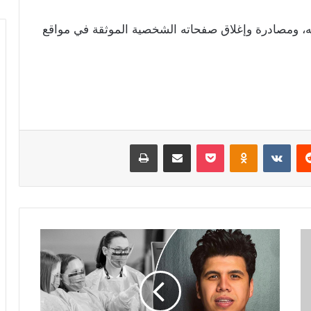
حقه، ومصادرة وإغلاق صفحاته الشخصية الموثقة في مواقع
ريست
Odnoklassniki
‫Pocket
مشاركة عبر البريد
طباعة
"لايف
ستايلز
ستوديوز"
تدعم
الجيش
الأبيض