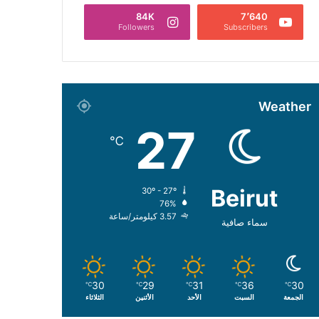
84K
7٬640
Followers
Subscribers
Weather
27
℃
Beirut
30º - 27º
76%
3.57 كيلومتر/ساعة
سماء صافية
30
29
31
36
30
℃
℃
℃
℃
℃
الجمعة
السبت
الأحد
الأثنين
الثلاثاء