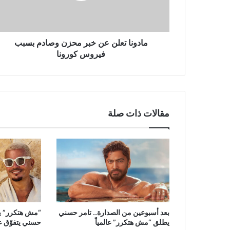
بسبب
فيروس
كورونا
مادونا تعلن عن خبر محزن وصادم بسبب
فيروس كورونا
مقالات ذات صلة
بعد أسبوعين من الصدارة.. تامر حسني
“مش هتكرر” يح
يطلق “مش هتكرر” عالمياً
حسني يتفوّق ع