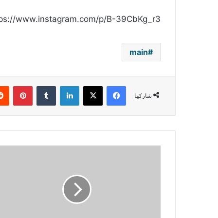
tps://www.instagram.com/p/B-39CbKg_r3/
main
فيسبوك
‫X
لينكدإن
بينتي
شاركها
أول
ظهور
لـ
كيفانش
تاتليتوغ
بعد
شائعة