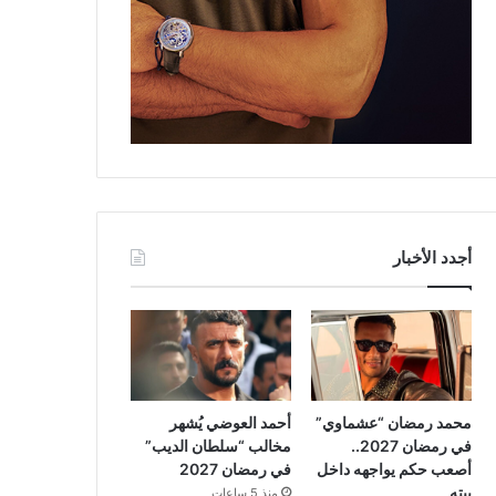
أجدد الأخبار
محمد رمضان “عشماوي”
أحمد العوضي يُشهر
في رمضان 2027..
مخالب “سلطان الديب”
أصعب حكم يواجهه داخل
في رمضان 2027
بيته
منذ 5 ساعات