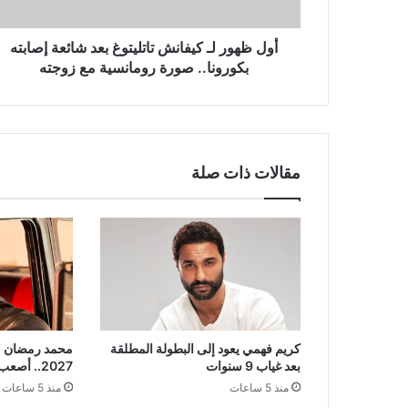
إصابته
بكورونا..
صورة
أول ظهور لـ كيفانش تاتليتوغ بعد شائعة إصابته
رومانسية
بكورونا.. صورة رومانسية مع زوجته
مع
زوجته
مقالات ذات صلة
كريم فهمي يعود إلى البطولة المطلقة
محمد رمضان 
بعد غياب 9 سنوات
2027.. أصعب حكم يواجهه داخل بيته
منذ 5 ساعات
منذ 5 ساعات