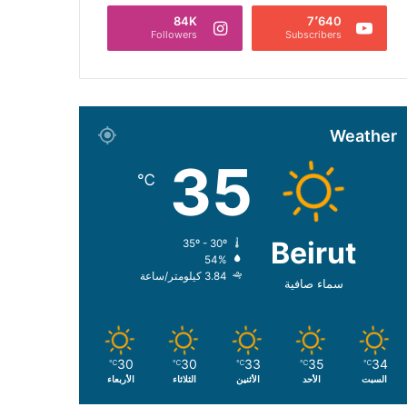
84K
7٬640
Followers
Subscribers
Weather
35
℃
Beirut
35º - 30º
54%
3.84 كيلومتر/ساعة
سماء صافية
30
30
33
35
34
℃
℃
℃
℃
℃
السبت
الأحد
الأثنين
الثلاثاء
الأربعاء