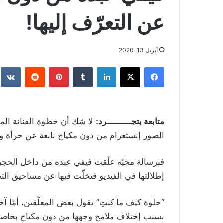
عن التعرّف إليها!
أبريل 13, 2020
فيسبوك
‫X
لينكدإن
بينتيريست
متابعة بتجــــــــــرد:
لا شك أن خطوة الفنانة الم
الصور إنستغرام من دون مكياج نابعة عن جرأة وت
فبرسالة محبّة علّقت فيفي عبده من داخل الحجر ال
إطلالتها في الفيديو فتخلّت فيها عن مساحيق ال
“حلوة كيف ما كنتِ” يقول بعض المعلّقين، أمّا آخر
بسبب إختلاف ملامح وجهها من دون مكياج بخاصةٍ 