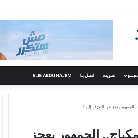
جتمع
تصويت
اتصل بنا
ELIE ABOU NAJEM
الجمهور يعجز عن التعرّف إليها!
كياج.. الجمهور يعجز