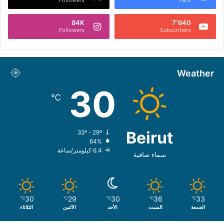
84K
7٬640
Followers
Subscribers
Weather
30
℃
Beirut
33º - 29º
64%
6.4 كيلومتر/ساعة
سماء صافية
30
29
30
36
33
℃
℃
℃
℃
℃
الجمعة
السبت
الأحد
الأثنين
الثلاثاء