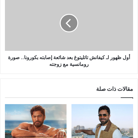
ظهور
لـ
كيفانش
تاتليتوغ
بعد
شائعة
إصابته
بكورونا..
صورة
أول ظهور لـ كيفانش تاتليتوغ بعد شائعة إصابته بكورونا.. صورة
رومانسية
رومانسية مع زوجته
مع
زوجته
مقالات ذات صلة