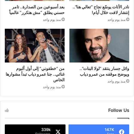
نادر الأتات يوسّع نجاح “تعالي هنا”..
بعد أسبوعين من الصدارة.. تامر
إنتشار لافت خلال أيام!
حسني يطلق “مش هتكرر” عالمياً
منذ يوم واحد
منذ يوم واحد
وائل جسار ينتقد “لولا البنات”..
من “خطفوني” إلى أول ألبوم
ويوضح موقفه من عمرو دياب
غنائي.. جنا عمرو دياب تبدأ مشوارها
الخاص
منذ يوم واحد
منذ يوم واحد
Follow Us
339k
147K
Followers
Fans