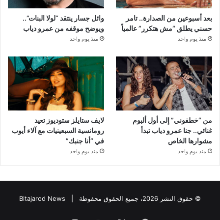
بعد أسبوعين من الصدارة.. تامر
وائل جسار ينتقد “لولا البنات”..
حسني يطلق “مش هتكرر” عالمياً
ويوضح موقفه من عمرو دياب
منذ يوم واحد
منذ يوم واحد
من “خطفوني” إلى أول ألبوم
لايف ستايلز ستوديوز تعيد
غنائي.. جنا عمرو دياب تبدأ
رومانسية السبعينيات مع آلاء أيوب
مشوارها الخاص
في “أنا جنبك”
منذ يوم واحد
منذ يوم واحد
© حقوق النشر 2026، جميع الحقوق محفوظة |
Bitajarod News