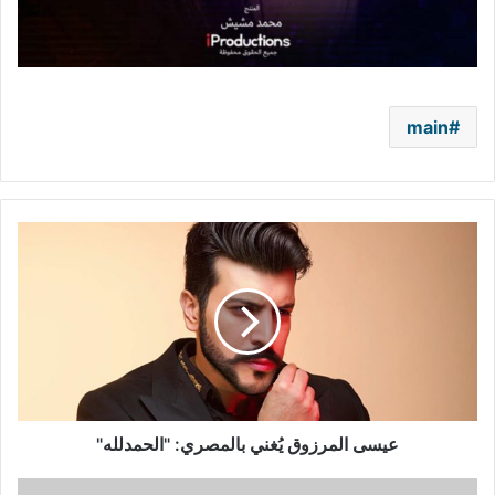
main
عيسى
المرزوق
يُغني
بالمصري:
"الحمدلله"
عيسى المرزوق يُغني بالمصري: "الحمدلله"
أول