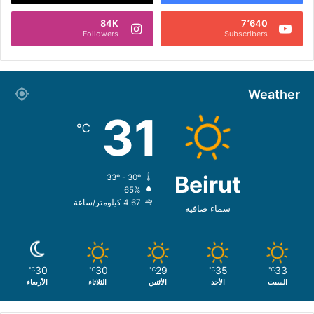
84K
7٬640
Followers
Subscribers
Weather
31
℃
Beirut
33º - 30º
65%
4.67 كيلومتر/ساعة
سماء صافية
30
30
29
35
33
℃
℃
℃
℃
℃
السبت
الأحد
الأثنين
الثلاثاء
الأربعاء