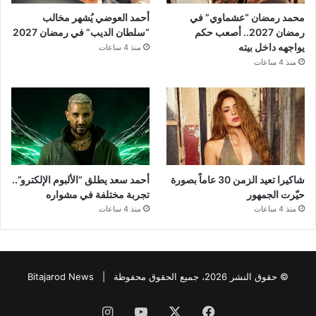
محمد رمضان “عشماوي” في
أحمد العوضي يُشهر مخالب
رمضان 2027.. أصعب حكم
“سلطان الديب” في رمضان 2027
يواجهه داخل بيته
منذ 4 ساعات
منذ 4 ساعات
شاكيرا تعيد الزمن 30 عاماً بصورة
أحمد سعد يطلق “الألبوم الإلكترو”..
حيّرت الجمهور
تجربة مختلفة في مشواره
منذ 4 ساعات
منذ 4 ساعات
© حقوق النشر 2026، جميع الحقوق محفوظة |
Bitajarod News
فيسبوك
‫X
‫YouTube
انستقرام