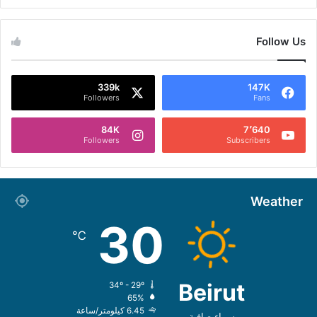
Follow Us
339k
147K
Followers
Fans
84K
7٬640
Followers
Subscribers
Weather
30
℃
Beirut
34º - 29º
65%
6.45 كيلومتر/ساعة
سماء صافية