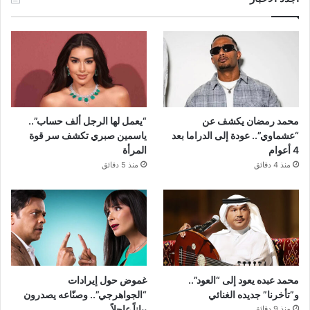
محمد رمضان يكشف عن
“يعمل لها الرجل ألف حساب”..
“عشماوي”.. عودة إلى الدراما بعد
ياسمين صبري تكشف سر قوة
4 أعوام
المرأة
منذ 4 دقائق
منذ 5 دقائق
محمد عبده يعود إلى “العود”..
غموض حول إيرادات
و”تأخرنا” جديده الغنائي
“الجواهرجي”.. وصنّاعه يصدرون
بياناً عاجلاً
منذ 9 دقائق