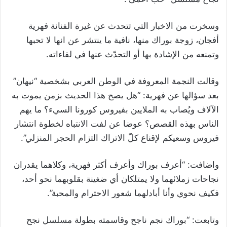
وسخرت من الاخبار التي تتحدث عن غيرة الفنانة فهرية
أفجان، زوجة بوراك منها، نافية ما ينتشر عن انها لا تحبها
وتمنعه من الإشادة بها أو التحدّث عنها في لقاءاته.
وقالت النجمة المعروفة في الوطن العربي بشخصية “نيهان”
بعد سؤالها عن فهرية: “هل يصح هذا الحديث بزمن يموت به
الآلاف ويُصاب به الملايين بفيروس كورونا السيء؟ ما يهم
الناس بهذه القصص؟ عوضا عن لفت الانتباه لخطوة انتشار
فيروس وسعيكم لإقناع كلّ الاتراك التزام الحجر المنزلي”.
واضافت: “أعرف بوراك وأعرف أكثر فهرية، وكلاهما يقدران
نجاحات زملائهما ولا يمتلكان أي ضغينة بقلوبهما نحو أحد،
فكيف نحوي وأنا أبادلهما شعور الاحترام والمحبة”.
وتابعت: “بوراك نجم ناجح وقاسمته بطولة مسلسل نجح