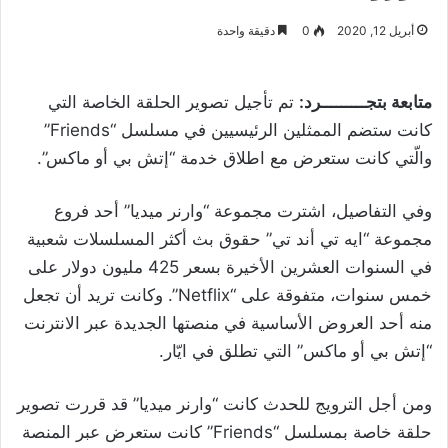
أبريل 12, 2020
0
دقيقة واحدة
متابعة بتجـــــــــرد:
تم تأجيل تصوير الحلقة الخاصة التي
كانت ستضم الممثلين الرئيسيين في مسلسل “Friends”
والّتي كانت ستعرض مع اطلاق خدمة “إتش بي أو ماكس”.
وفي التفاصيل، اشترت مجموعة “وارنر ميديا” أحد فروع
مجموعة “ايه تي أند تي” حقوق بث أكثر المسلسلات شعبية
في السنوات العشرين الأخيرة بسعر 425 مليون دولار على
خمس سنوات، متفوقة على “Netflix”. وكانت تريد أن تجعل
منه أحد العروض الأساسية في منصتها الجديدة عبر الانترنت
“إتش بي أو ماكس” التي تطلق في ايّار.
ومن أجل الترويج للحدث كانت “وارنر ميديا” قد قررت تصوير
حلقة خاصة بمسلسل “Friends” كانت ستعرض عبر المنصة