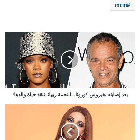
main
بعد
إصابته
بفيروس
كورونا..
النجمة
ريهانا
تنقذ
حياة
والدها!
بعد إصابته بفيروس كورونا.. النجمة ريهانا تنقذ حياة والدها!
ميريام
فارس
تناجي
رب
العالمين:
"زمن