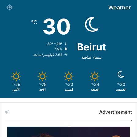
Weather
30
℃
Beirut
30º - 29º
59%
2.65 كيلومتر/ساعة
سماء صافية
29
28
33
34
30
℃
℃
℃
℃
℃
الخميس
الجمعة
السبت
الأحد
الأثنين
Advertisement