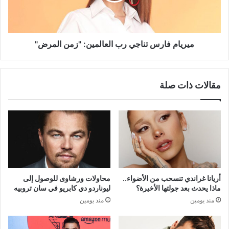
المرض"
ميريام فارس تناجي رب العالمين: "زمن المرض"
مقالات ذات صلة
أريانا غراندي تنسحب من الأضواء..
محاولات ورشاوى للوصول إلى
ماذا يحدث بعد جولتها الأخيرة؟
ليوناردو دي كابريو في سان تروبيه
منذ يومين
منذ يومين