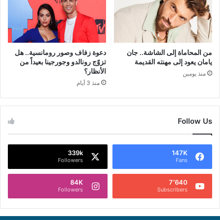
من المحاماة إلى الشاشة.. جان
دعوة زفاف وصور رومانسية.. هل
يامان يعود إلى مهنته القديمة
تزوّج رونالدو وجورجينا بعيداً من
الأنظار؟
منذ يومين
منذ 3 أيام
Follow Us
339k
147K
Followers
Fans
84K
7٬640
Followers
Subscribers