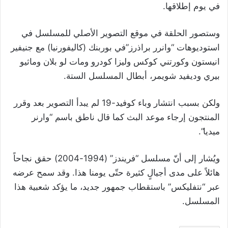
في يوم إطلاقها.
وستصور الحلقة في موقع التصوير الأصلي للمسلسل في
استوديوهات “وانرر براذرز”في بوربنك (كاليفورنيا) مع جنيفير
انيستون وكورتني كوكس وليزا كودرو ومات لو بلان وماثيو
بيري وديفيد شويمر، أبطال المسلسل الستة.
ولكن بسبب انتشار وباء كوفيد-19 لم يبدأ التصوير بعد وقرر
المنتجون إرجاء موعد البث كما قال ناطق باسم “وارنر
ميديا”.
ويُشار إلى أنّ مسلسل “فريندز” (1994-2004) حقق نجاحاً
هائلاً على مدى أجيالٍ كثيرة حتّى يومنا هذا. وقد سمح عرضه
عبر “نتفليكس” باستقطاب جمهور جديد، ما يؤكد شعبية هذا
المسلسل.