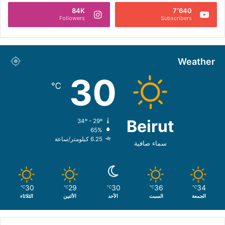
84K
7٬640
Followers
Subscribers
Weather
30
℃
Beirut
34º - 29º
65%
6.25 كيلومتر/ساعة
سماء صافية
30
29
30
36
34
℃
℃
℃
℃
℃
الجمعة
السبت
الأحد
الأثنين
الثلاثاء