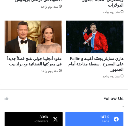
الدولارات
منذ يوم واحد
منذ يوم واحد
هاري ستايلز يجسّد أغنيته Falling
عقود أنجلينا جولي تفتح فصلاً جديداً
على المسرح.. سقطة مفاجئة أمام
في معركتها القضائية مع براد بيت
الجمهور
منذ يوم واحد
منذ يوم واحد
Follow Us
339k
147K
Followers
Fans