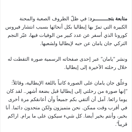
متابعة بتجـــــــــرد:
في ظلّ الظروف الصعبة والمحنة
الكبيرة التي تمرّ بها إيطاليا بكل أنحائها بسبب انتشار فيروس
كورونا الذي أسفر عن عدد كبير من الوفيات فيها، عبّر النجم
التركي جان يامان عن حبه لإيطاليا ولشعبها.
ونشر “يامان” عبر إحدى صفحاته الرسمية صورة التقطت له
خلال رحلته الأخيرة إلى إيطاليا.
وعلّق جان يامان على الصورة كاتباً باللغة الإيطالية، وقائلاً:
“إنها صورة من رحلتي إلى إيطاليا قبل بضعة أشهر.. لقد كان
يوما رائعا. آمل أن ألتقي بكم جميعاً وأن أعانقكم مرة أخرى
في أقرب وقت ممكن. نحن متميزون ولكن متحدون دائما. أنا
بخير، وأنتم بخير أيضا. كل شيء سيكون على ما يرام. اراكم
قريباً”.