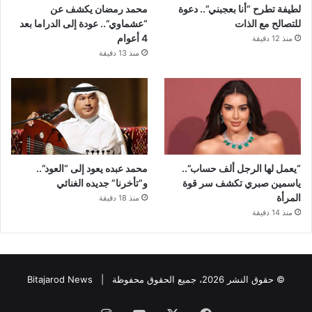
لطيفة تطرح “أنا بعجبني”.. دعوة
محمد رمضان يكشف عن
للتصالح مع الذات
“عشماوي”.. عودة إلى الدراما بعد
4 أعوام
منذ 12 دقيقة
منذ 13 دقيقة
“يعمل لها الرجل ألف حساب”..
محمد عبده يعود إلى “العود”..
ياسمين صبري تكشف سر قوة
و”تأخرنا” جديده الغنائي
المرأة
منذ 18 دقيقة
منذ 14 دقيقة
© حقوق النشر 2026، جميع الحقوق محفوظة |
Bitajarod News