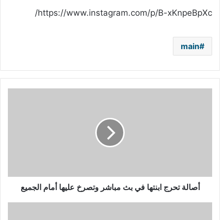
https://www.instagram.com/p/B-xKnpeBpXc/
main
أصالة
تحرج
ابنتها
في
بث
مباشر
وتصرخ
عليها
أمام
الجميع
أصالة تحرج ابنتها في بث مباشر وتصرخ عليها أمام الجميع
راغب
علامة: