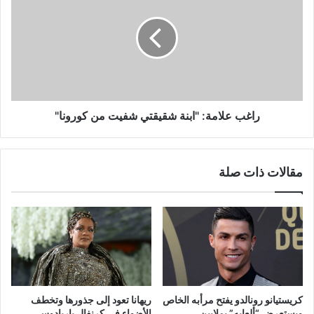
"ابنة
شقيقتي
شفيت
من
كورونا"
راغب علامة: "ابنة شقيقتي شفيت من كورونا"
مقالات ذات صلة
كريستيانو رونالدو يفتح مرأبه الخاص
ريهانا تعود إلى جذورها وتخطف
ويستعرض “ألعابه” بملايين
الأضواء في كرنفال باربادوس