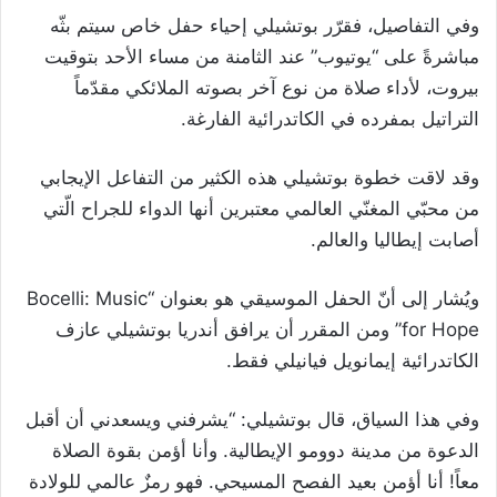
وفي التفاصيل، فقرّر بوتشيلي إحياء حفل خاص سيتم بثّه
مباشرةً على “يوتيوب” عند الثامنة من مساء الأحد بتوقيت
بيروت، لأداء صلاة من نوع آخر بصوته الملائكي مقدّماً
التراتيل بمفرده في الكاتدرائية الفارغة.
وقد لاقت خطوة بوتشيلي هذه الكثير من التفاعل الإيجابي
من محبّي المغنّي العالمي معتبرين أنها الدواء للجراح الّتي
أصابت إيطاليا والعالم.
ويُشار إلى أنّ الحفل الموسيقي هو بعنوان “Bocelli: Music
for Hope” ومن المقرر أن يرافق أندريا بوتشيلي عازف
الكاتدرائية إيمانويل فيانيلي فقط.
وفي هذا السياق، قال بوتشيلي: “يشرفني ويسعدني أن أقبل
الدعوة من مدينة دوومو الإيطالية. وأنا أؤمن بقوة الصلاة
معاً! أنا أؤمن بعيد الفصح المسيحي. فهو رمزٌ عالمي للولادة