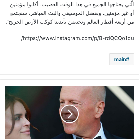
الّتي يحتاجها الجميع في هذا الوقت العصيب، أكانوا مؤمنين
أو غير مؤمنين. وبفضل الموسيقى والبث المباشر، سنجتمع
من أربعة أقطار العالم ونحتضن بأيدينا كوكب الأرض الجريح”.
https://www.instagram.com/p/B-rdQCQo1du/
main
بسبب
الحجر
المنزلي..
بروس
ويليس
يحلق
شعر
ابنته