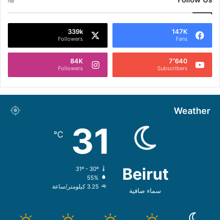
339k
147K
Followers
Fans
84K
7٬640
Followers
Subscribers
Weather
31
℃
Beirut
31º - 30º
55%
3.25 كيلومتر/ساعة
سماء صافية