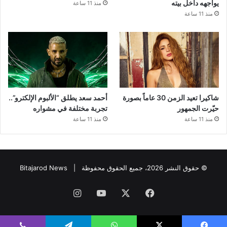
يواجهه داخل بيته
منذ 11 ساعة
منذ 11 ساعة
شاكيرا تعيد الزمن 30 عاماً بصورة
أحمد سعد يطلق “الألبوم الإلكترو”..
حيّرت الجمهور
تجربة مختلفة في مشواره
منذ 11 ساعة
منذ 11 ساعة
© حقوق النشر 2026، جميع الحقوق محفوظة |
Bitajarod News
فيسبوك
‫X
‫YouTube
انستقرام