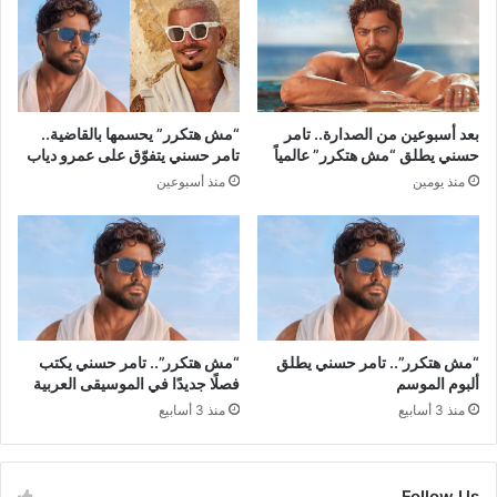
بعد أسبوعين من الصدارة.. تامر
“مش هتكرر” يحسمها بالقاضية..
حسني يطلق “مش هتكرر” عالمياً
تامر حسني يتفوّق على عمرو دياب
منذ يومين
منذ أسبوعين
“مش هتكرر”.. تامر حسني يطلق
“مش هتكرر”.. تامر حسني يكتب
ألبوم الموسم
فصلًا جديدًا في الموسيقى العربية
منذ 3 أسابيع
منذ 3 أسابيع
Follow Us