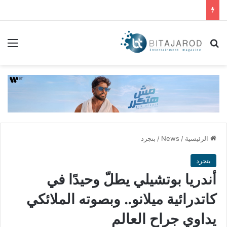
بحث عن
الق
الرئيسية
/
News
/
بتجرد
بتجرد
أندريا بوتشيلي يطلّ وحيدًا في
كاتدرائية ميلانو.. وبصوته الملائكي
يداوي جراح العالم