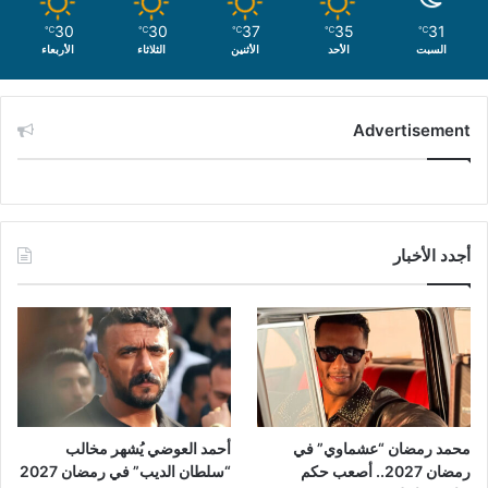
30
30
37
35
31
℃
℃
℃
℃
℃
السبت
الأحد
الأثنين
الثلاثاء
الأربعاء
Advertisement
أجدد الأخبار
محمد رمضان “عشماوي” في
أحمد العوضي يُشهر مخالب
رمضان 2027.. أصعب حكم
“سلطان الديب” في رمضان 2027