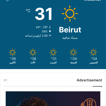
31
℃
Beirut
34º - 29º
56%
2.96 كيلومتر/ساعة
سماء صافية
29
28
31
34
34
℃
℃
℃
℃
℃
الخميس
الجمعة
السبت
الأحد
الأثنين
Advertisement