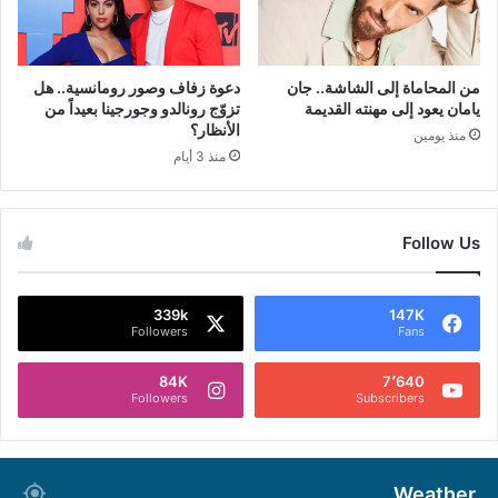
من المحاماة إلى الشاشة.. جان
دعوة زفاف وصور رومانسية.. هل
يامان يعود إلى مهنته القديمة
تزوّج رونالدو وجورجينا بعيداً من
الأنظار؟
منذ يومين
منذ 3 أيام
Follow Us
339k
147K
Followers
Fans
84K
7٬640
Followers
Subscribers
Weather