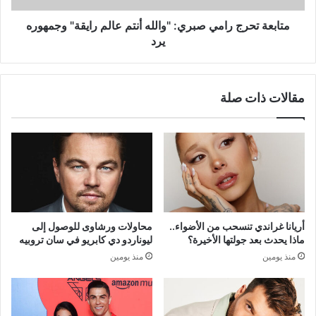
وجمهوره
يرد
متابعة تحرج رامي صبري: "والله أنتم عالم رايقة" وجمهوره
يرد
مقالات ذات صلة
أريانا غراندي تنسحب من الأضواء..
محاولات ورشاوى للوصول إلى
ماذا يحدث بعد جولتها الأخيرة؟
ليوناردو دي كابريو في سان تروبيه
منذ يومين
منذ يومين