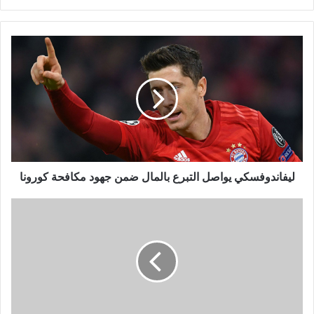
ليفاندوفسكي
يواصل
التبرع
بالمال
ضمن
جهود
مكافحة
كورونا
ليفاندوفسكي يواصل التبرع بالمال ضمن جهود مكافحة كورونا
متابعة
تحرج
رامي
صبري:
"والله
أنتم
عالم
رايقة"