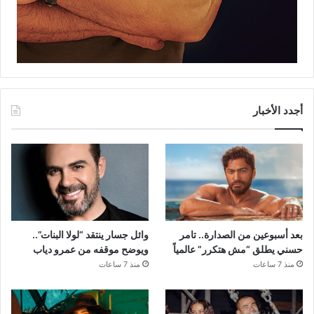
أجدد الأخبار
بعد أسبوعين من الصدارة.. تامر
وائل جسار ينتقد “لولا البنات”..
حسني يطلق “مش هتكرر” عالمياً
ويوضح موقفه من عمرو دياب
منذ 7 ساعات
منذ 7 ساعات