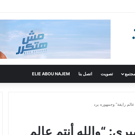
جتمع
تصويت
اتصل بنا
ELIE ABOU NAJEM
عالم رايقة” وجمهوره يرد
ري: “والله أنتم عالم