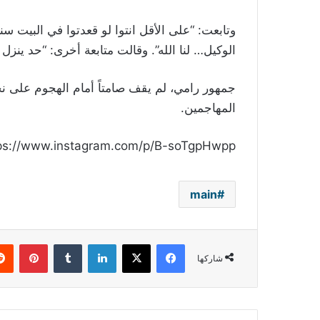
وتابعت: “على الأقل انتوا لو قعدتوا في البيت سنة
الوكيل… لنا الله”. وقالت متابعة أخرى: “حد ينزل
جمهور رامي، لم يقف صامتاً أمام الهجوم على نجم
المهاجمين.
ps://www.instagram.com/p/B-soTgpHwpp/
main
فيسبوك
‫X
لينكدإن
بينتي
شاركها