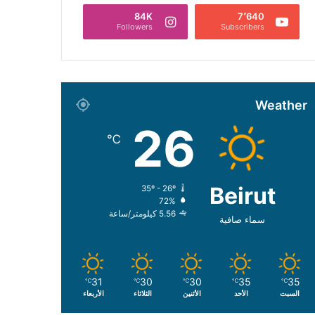
84K
7٬640
Followers
Subscribers
Weather
26
℃
Beirut
35º - 26º
72%
5.56 كيلومتر/ساعة
سماء صافية
31
30
30
35
35
℃
℃
℃
℃
℃
السبت
الأحد
الأثنين
الثلاثاء
الأربعاء