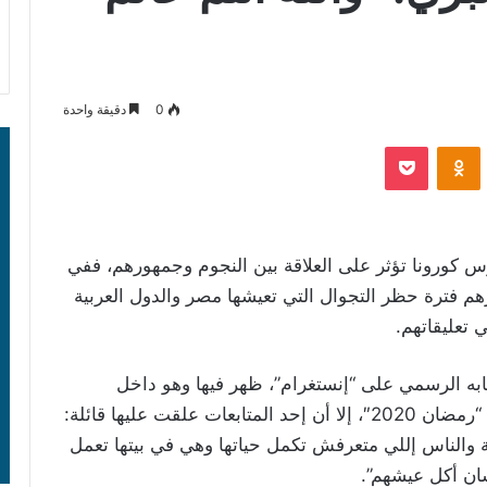
0
دقيقة واحدة
‫Pocket
Odnoklassniki
س كورونا تؤثر على العلاقة بين النجوم وجمهورهم، ففي
م فترة حظر التجوال التي تعيشها مصر والدول العربية
تعليقاتهم.
ه الرسمي على “إنستغرام”، ظهر فيها وهو داخل
الاستوديو يسجّل إحدى أغنياته، وعلق عليها قائلًا: “رمضان 2020″، إلا أن إحد المتابعات علقت عليها قائلة:
جة والناس إللي متعرفش تكمل حياتها وهي في بيتها تعمل
شان أكل عيشهم”.