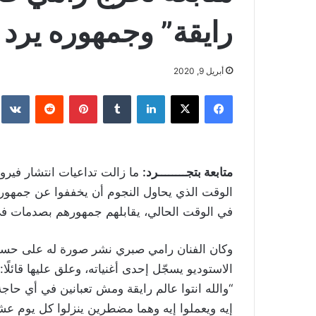
رايقة” وجمهوره يرد
أبريل 9, 2020
فيسبوك
‫X
لينكدإن
بينتيريست
متابعة بتجــــــــرد:
ما زالت تداعيات انتشار فيرو
الوقت الذي يحاول النجوم أن يخففوا عن جمهوره
في الوقت الحالي، يقابلهم جمهورهم بصدمات في 
وكان الفنان رامي صبري نشر صورة له على حساب
“والله انتوا عالم رايقة ومش تعبانين في أي حا
إيه ويعملوا إيه وهما مضطرين ينزلوا كل يوم ع