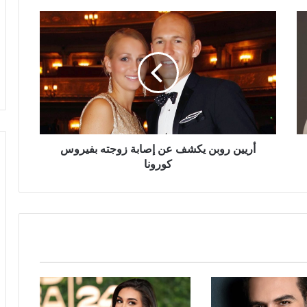
أريين
روبن
يكشف
عن
إصابة
زوجته
بفيروس
كورونا
أريين روبن يكشف عن إصابة زوجته بفيروس
كورونا