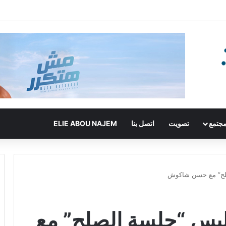
جتمع
تصويت
اتصل بنا
ELIE ABOU NAJEM
صلح” مع حسن شاكوش
ليس “جلسة الصلح” مع