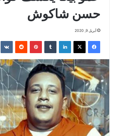
حسن شاكوش
أبريل 9, 2020
فيسبوك
‫X
لينكدإن
بينتيريست