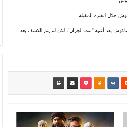
كوش.
وش خلال الفترة المقبلة.
اكوش بعد أغنية “بنت الجران”، لكن لم يتم الكشف بعد
ريست
Odnoklassniki
‫Pocket
مشاركة عبر البريد
طباعة
بالصور
-
تعرف