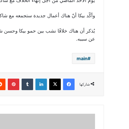
يوم الأحد الماضي من أجل إنهاء الخلاف مع شا
وأكّد بيكا أنّ هناك أعمال جديدة ستجمعه مع شاك
يُذكر أن هناك خلافًا نشب بين حمو بيكا وحسن ش
عن سببه.
main
فيسبوك
‫X
لينكدإن
بينتي
شاركها
بالصورة
–
هكذا