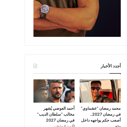
أجدد الأخبار
محمد رمضان “عشماوي”
أحمد العوضي يُشهر
في رمضان 2027..
مخالب “سلطان الديب”
أصعب حكم يواجهه داخل
في رمضان 2027
بيته
منذ 8 ساعات