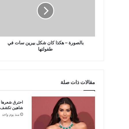
كان
شكل
بيرين
سات
في
طفولتها
بالصورة – هكذا كان شكل بيرين سات في
طفولتها
مقالات ذات صلة
احترق شعرها في
شاهين تكشف 
منذ يوم واحد