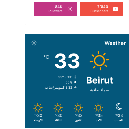
84K
7٬640
Followers
Subscribers
Weather
33
℃
Beirut
33º - 30º
55%
3.32 كيلومتر/ساعة
سماء صافية
30
30
33
35
33
℃
℃
℃
℃
℃
السبت
الأحد
الأثنين
الثلاثاء
الأربعاء