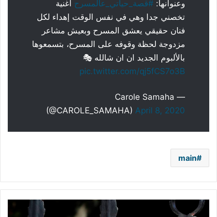
وعنوانها:
#قصة_حياتي_عالمسرح
أغنية
تخصني جدا وهي في نفس الوقت إهداء لكل
فنان حقيقي يعشق المسرح وبعيش مشاعر
مزدوجة لحظة وقوفه على المسرح، بتسمعوها
بالألبوم الجديد ان ان شالله 🎭
pic.twitter.com/qj5fCS7o3B
— Carole Samaha
(@CAROLE_SAMAHA)
April 8, 2020
main
مطاردة
الدببة..