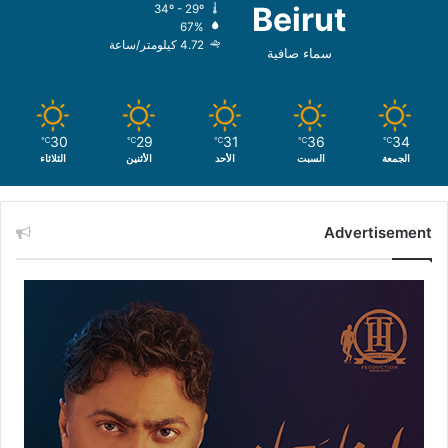
Beirut
34º - 29º
67%
4.72 كيلومتر/ساعة
سماء صافية
30
29
31
36
34
℃
℃
℃
℃
℃
الجمعة
السبت
الأحد
الأثنين
الثلاثاء
Advertisement