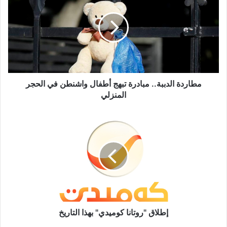
مبادرة
تبهج
أطفال
واشنطن
في
الحجر
المنزلي
مطاردة الدببة.. مبادرة تبهج أطفال واشنطن في الحجر
المنزلي
إطلاق
"روتانا
كوميدي"
بهذا
التاريخ
إطلاق "روتانا كوميدي" بهذا التاريخ