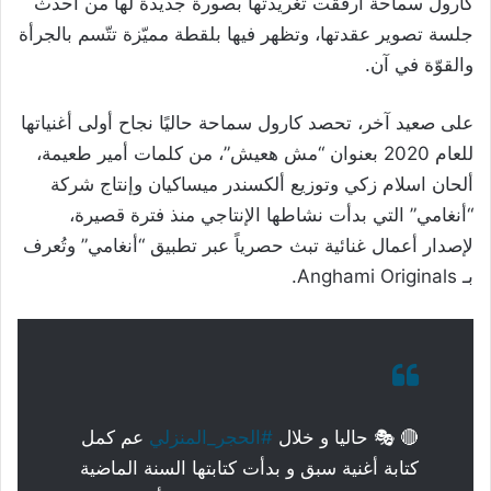
كارول سماحة أرفقت تغريدتها بصورة جديدة لها من أحدث
جلسة تصوير عقدتها، وتظهر فيها بلقطة مميّزة تتّسم بالجرأة
والقوّة في آن.
على صعيد آخر، تحصد كارول سماحة حاليًا نجاح أولى أغنياتها
للعام 2020 بعنوان “مش هعيش”، من كلمات أمير طعيمة،
ألحان اسلام زكي وتوزيع ألكسندر ميساكيان وإنتاج شركة
“أنغامي” التي بدأت نشاطها الإنتاجي منذ فترة قصيرة،
لإصدار أعمال غنائية تبث حصرياً عبر تطبيق “أنغامي” وتُعرف
بـ Anghami Originals.
🔴 🎭 حاليا و خلال
#الحجر_المنزلي
عم كمل
كتابة أغنية سبق و بدأت كتابتها السنة الماضية