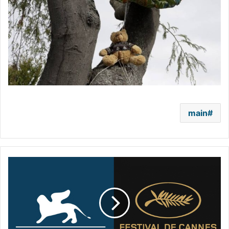
main
مهرجانا
كان
والبندقية
يرفضان
إقامتهما
عبر
الإنترنت