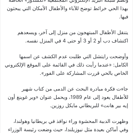
وتضم شبكة البريد الإلكتروني المجتمعية «نكسدور» الخاصة
بهذا الحي خرائط توضح للآباء والأطفال الأمكان التي يبحثون
فيها.
يتنقل الأطفال المبتهجون من منزل إلى آخر، ويسعدهم
اكتشاف دب أو 2 أو 3 أو حتى 4 في المنزل نفسه.
وأوضحت رايتشل التي طلبت عدم الكشف عن اسمها
الكامل: «عندما رأيت ذلك في القائمة على الموقع الإلكتروني
الخاص بالحي قررت المشاركة على الفور».
جاءت فكرة مبادرة البحث عن الدمى من كتاب شهير
للأطفال يعود إلى عام 1989، ويحمل عنوان «وير غوينغ أون
إيه بير هانت» للبريطاني مايكل روزين.
وظهرت الدببة المحشوة وراء نوافذ في بريطانيا وهولندا،
وفي أماكن بعيدة مثل نيوزيلندا، حيث وضعت رئيسة الوزراء