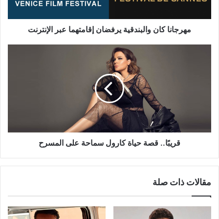
مهرجانا كان والبندقية يرفضان إقامتهما عبر الإنترنت
قريبًا..
قصة
حياة
كارول
سماحة
على
المسرح
قريبًا.. قصة حياة كارول سماحة على المسرح
مقالات ذات صلة