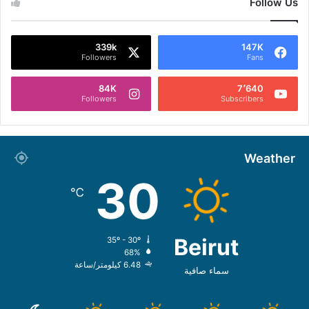
Follow Us
339k
147K
Followers
Fans
84K
7٬640
Followers
Subscribers
Weather
30
℃
Beirut
35º - 30º
68%
6.48 كيلومتر/ساعة
سماء صافية