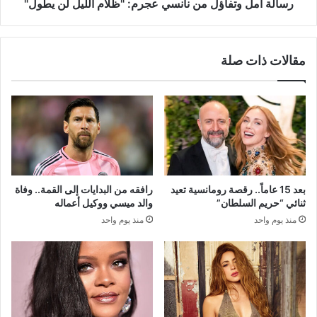
يطول"
رسالة أمل وتفاؤل من نانسي عجرم: "ظلام الليل لن يطول"
مقالات ذات صلة
بعد 15 عاماً.. رقصة رومانسية تعيد
رافقه من البدايات إلى القمة.. وفاة
ثنائي “حريم السلطان”
والد ميسي ووكيل أعماله
منذ يوم واحد
منذ يوم واحد