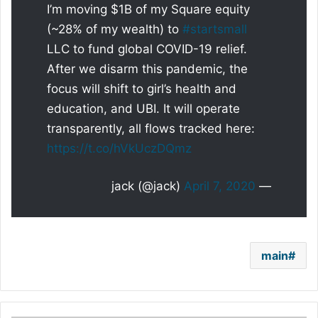
I’m moving $1B of my Square equity
(~28% of my wealth) to
#startsmall
LLC to fund global COVID-19 relief.
After we disarm this pandemic, the
focus will shift to girl’s health and
education, and UBI. It will operate
transparently, all flows tracked here:
https://t.co/hVkUczDQmz
April 7, 2020
— jack (@jack)
main