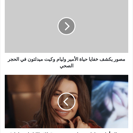
مصور
يكشف
خفايا
حياة
الأمير
وليام
وكيت
ميدلتون
في
الحجر
مصور يكشف خفايا حياة الأمير وليام وكيت ميدلتون في الحجر
الصحي
الصحي
رسالة
أمل
وتفاؤل
من
نانسي
عجرم:
"ظلام
الليل
لن