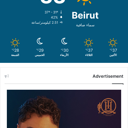
Beirut
37º - 31º
42%
2.51 كيلومتر/ساعة
سماء صافية
28
29
30
37
37
℃
℃
℃
℃
℃
الأثنين
الثلاثاء
الأربعاء
الخميس
الجمعة
Advertisement