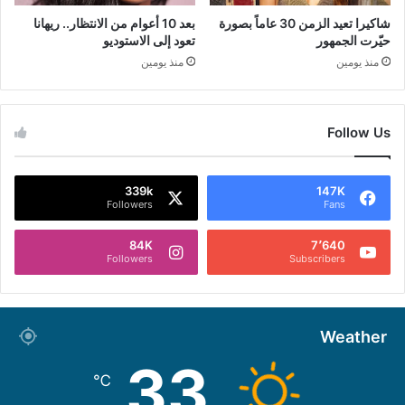
شاكيرا تعيد الزمن 30 عاماً بصورة
بعد 10 أعوام من الانتظار.. ريهانا
حيّرت الجمهور
تعود إلى الاستوديو
منذ يومين
منذ يومين
Follow Us
339k
147K
Followers
Fans
84K
7٬640
Followers
Subscribers
Weather
33
℃