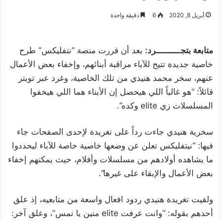
أبريل 8, 2020
6
دقيقة واحدة
متابعة بتجــــــــــرد:
بعد أن قررت منصة “نتفليكس” طرح
خاصية جديدة تتيح للآباء مراقبة أبنائهم، وإخفاء بعض الأعمال
عنهم، سخر محمد هنيدي من تلك الخاصية، وغرد عبر تويتر
قائلاً: “‏‎هو غالباً اللي هيحصل إن الأبناء هما اللي هيخفوا
المسلسلات زي elite وكده”.
سخرية هنيدي جاءت رداً على تغريدة لإحدى الصفحات جاء
فيها: “‏نيتفليكس تعلن عن وضعها خاصية خاصة للآباء ليحددوا
ما يشاهده أولادهم من مسلسلات وأفلام، حيث يمكنهم إخفاء
بعض الأعمال والإبقاء على غيرها”.
ولقيت تغريدة هنيدي ردود افعال واسعة من متابعيه، إذ علق
أحدهم بقوله: “‏‎‎وانت عرفت elite منين يا نمس”، وعلق آخر: