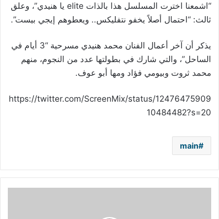
“ا‏‎‎شمعنا اخترت المسلسل هذا بالذات elite يا هنيدي”، وعلق
ثالث: “‏‎‎احتمال أصلاً يخفو نتفليكس.. ويعطوهم إيجي بيست”.
يذكر أن آخر أعمال الفنان محمد هنيدي مسرحية “3 أيام في
الساحل”، والتي شارك في بطولتها عدد من النجوم، منهم
محمد ثروت وبيومي فؤاد ومها أبو عوف.
https://twitter.com/ScreenMix/status/12476475909
10484482?s=20
main
مفاجأة
خاصة
من