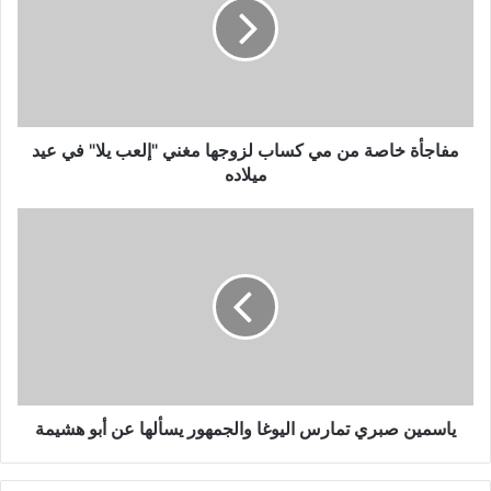
مي
كساب
لزوجها
مغني
"إلعب
يلا"
في
مفاجأة خاصة من مي كساب لزوجها مغني "إلعب يلا" في عيد
عيد
ميلاده
ميلاده
ياسمين
صبري
تمارس
اليوغا
والجمهور
يسألها
عن
أبو
هشيمة
ياسمين صبري تمارس اليوغا والجمهور يسألها عن أبو هشيمة