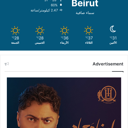
Beirut
60%
2.47 كيلومتر/ساعة
سماء صافية
28
28
36
37
31
℃
℃
℃
℃
℃
الأثنين
الثلاثاء
الأربعاء
الخميس
الجمعة
Advertisement