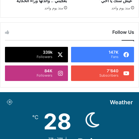
“عيش سنك يا أخي”
بعجبني”.. والدتها وراء الحكاية
منذ يوم واحد
منذ يوم واحد
Follow Us
339k
147K
Followers
Fans
84K
7٬640
Followers
Subscribers
Weather
28
℃
31º - 28º