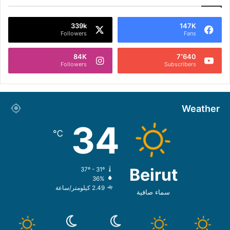
339k
147K
Followers
Fans
84K
7٬640
Followers
Subscribers
Weather
34
℃
Beirut
37º - 31º
36%
2.49 كيلومتر/ساعة
سماء صافية