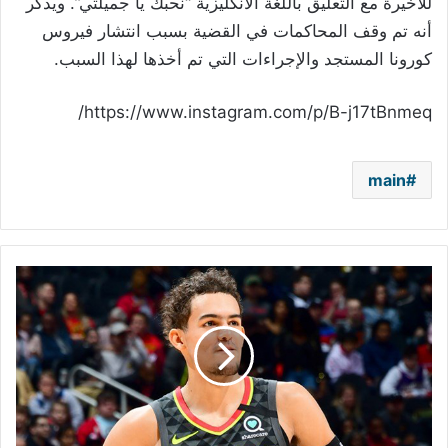
للأخيرة مع التعليق باللغة الانكليزية “نحبك يا جميلتي”. ويذكر
أنه تم وقف المحاكمات في القضية بسبب انتشار فيروس
كورونا المستجد والإجراءات التي تم أخذها لهذا السبب.
https://www.instagram.com/p/B-j17tBnmeq/
main
تراي
يونغ
ينشر
فيديو
طريف
مع
كلبه
في
الحجر