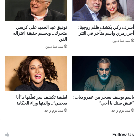
أشرف زكي يكشف ظلم روجينا:
توفيق عبد الحميد على كرسي
أجر رمزي واسم متأخر في التتر
متحرك.. ويحسم حقيقة اعتزاله
الفن
منذ ساعتين
منذ ساعتين
باسم يوسف يسخر من عمرو دياب:
لطيفة تكشف سر تعلّقها بـ”أنا
“عيش سنك يا أخي”
بعجبني”.. والدتها وراء الحكاية
منذ يوم واحد
منذ يوم واحد
Follow Us