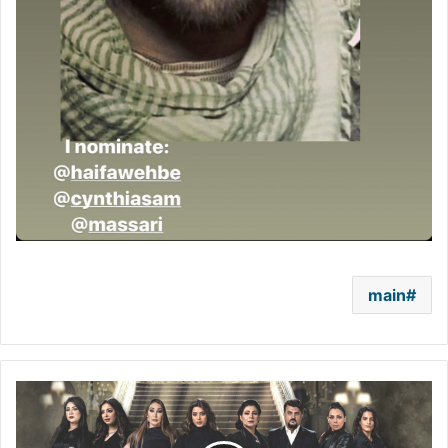
main
امرأة
تواجه
رفض