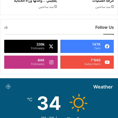
غرفة العمليات
بعجبني”.. والدتها وراء الحكاية
منذ ساعتين
منذ ساعتين
Follow Us
339k
147K
Followers
Fans
84K
7٬640
Followers
Subscribers
Weather
34
℃
35º - 30º