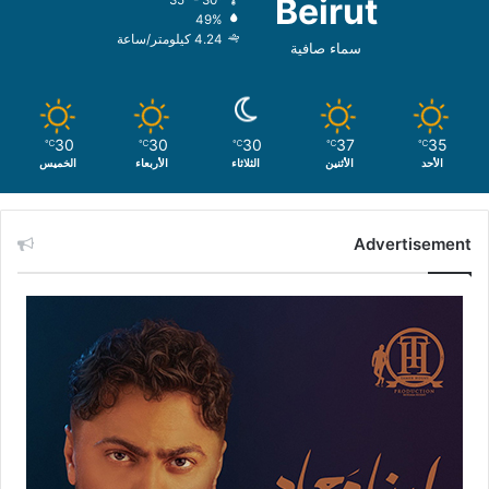
Beirut
49%
4.24 كيلومتر/ساعة
سماء صافية
30
30
30
37
35
℃
℃
℃
℃
℃
الأحد
الأثنين
الثلاثاء
الأربعاء
الخميس
Advertisement