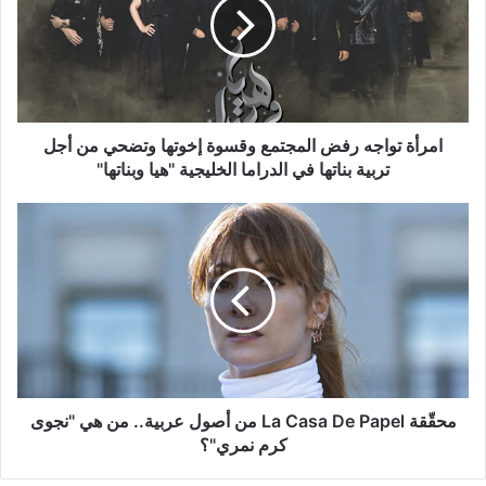
المجتمع
وقسوة
إخوتها
وتضحي
من
أجل
تربية
امرأة تواجه رفض المجتمع وقسوة إخوتها وتضحي من أجل
بناتها
تربية بناتها في الدراما الخليجية "هيا وبناتها"
في
الدراما
محقّقة
الخليجية
La
"هيا
Casa
وبناتها"
De
Papel
من
أصول
عربية..
من
هي
محقّقة La Casa De Papel من أصول عربية.. من هي "نجوى
"نجوى
كرم نمري"؟
كرم
نمري"؟