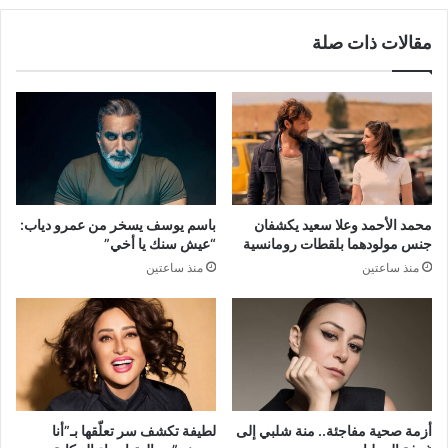
مقالات ذات صلة
محمد الأحمد وعلا سعيد يكشفان
باسم يوسف يسخر من عمرو دياب:
جنس مولودهما بلقطات رومانسية
“عيش سنك يا أخي”
منذ ساعتين
منذ ساعتين
أزمة صحية مفاجئة.. منة شلبي إلى
لطيفة تكشف سر تعلّقها بـ”أنا