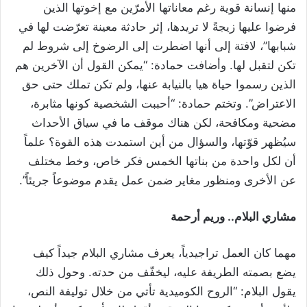
منها إنسانة قوية رغم معاناتها الأمرّين مع إخوتها الذين
فرضوا عليها زيجةً لا تريدها، إثر حادثة معينة تعرّضت لها في
شبابها”، لافتة إلى أنها اضطرت إلى الرضوخ إلى شروط لم
تكن لتقبل لها. وأضافت حمادة: “يمكن القول أن الآخرين هم
الذين رسموا حياة هيا بالنيابة عنها، ولم تكن تملك حتى حق
الاعتراض”. وتختم حمادة: “أحببت الشخصية كونها مثابرة،
مضحية ومكافحة، لكن هناك موقف ما في سياق الأحداث
سيُظهر قوّتها، والسؤال من أين استمدت هذه القوة؟ علماً
أن لكل واحدة من بناتها الخمس فكر خاص، وخط مختلف
عن الأخرى ومنظور مغاير ضمن عمل يقدم موضوعاً جريئاً”.
مشاري البلام.. وريم أرحمة
مهما كان العمل تراجيدياً، يعرف مشاري البلام جيداً كيف
يضع بصمته الطريفة عليه، ليخفّف من حدته. وحول ذلك
يقول البلام: “الروح الكوميدية تأتي من خلال توليفة النص،