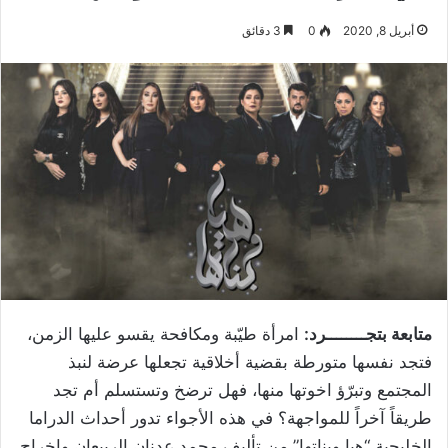
أبريل 8, 2020
0
3 دقائق
متابعة بتجــــــــرد:
امرأة طيّبة ومكافحة يقسو عليها الزمن،
فتجد نفسها متورطة بقضية أخلاقية تجعلها عرضة لنبذ
المجتمع وتبرّؤ اخوتها منها، فهل ترضخ وتستسلم أم تجد
طريقاً آخراً للمواجهة؟ في هذه الأجواء تدور أحداث الدراما
الخليجية “هيا وبناتها” من تأليف محمد عدنان الربيعان وإخراج