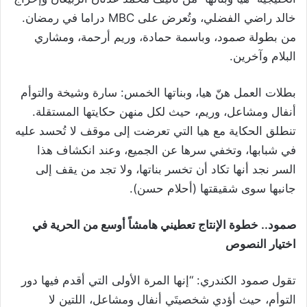
خالد راضي الفضلي، وتُعرض على MBC دراما في رمضان.
من بطولة صمود، وباسمة حمادة، وريم أرحمة، ومشاري
البلام وآخرين.
بطلات العمل هنّ هيا، وبناتها الخمس: سارة وشيخة والتوأم
أنفال ومشاعل، وريم، حيث لكل منهن حكايتها المستقلة.
تنطلق الحكاية مع هيا التي تعرضت إلى موقف لا تُحسد عليه
في شبابها، وتخفي سرها عن الجميع، وعند انكشاف هذا
السر نجد أنها تكاد أن تخسر بناتها، ولا تجد من يقف إلى
جانبها سوى شقيقتها (أحلام حسن).
صمود.. خطوة الإنتاج تعطيني هامشاً أوسع من الحرية في
اختيار النصوص
تقول صمود الكندري: “إنها المرة الأولى التي أقدم فيها دور
التوأم، حيث أؤدي شخصيتَي أنفال ومشاعل، اللتين لا