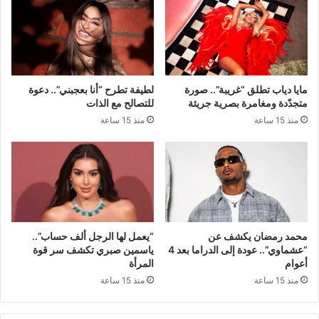
مايا دياب تطلق “غريبة”.. صورة
لطيفة تطرح “أنا بعجبني”.. دعوة
متجدّدة ومغامرة بصرية جريئة
للتصالح مع الذات
منذ 15 ساعة
منذ 15 ساعة
محمد رمضان يكشف عن
“يعمل لها الرجل ألف حساب”..
“عشماوي”.. عودة إلى الدراما بعد 4
ياسمين صبري تكشف سر قوة
أعوام
المرأة
منذ 15 ساعة
منذ 15 ساعة