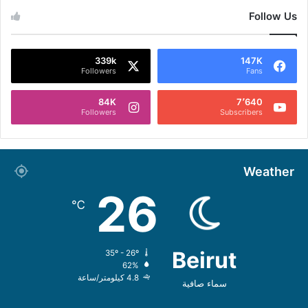
Follow Us
339k
147K
Followers
Fans
84K
7٬640
Followers
Subscribers
Weather
26
℃
Beirut
35º - 26º
62%
4.8 كيلومتر/ساعة
سماء صافية