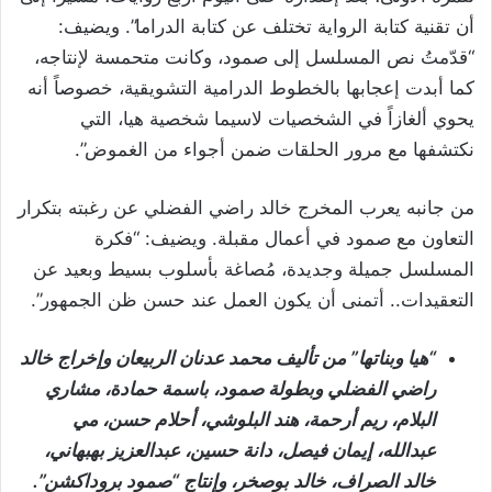
أن تقنية كتابة الرواية تختلف عن كتابة الدراما”. ويضيف:
“قدّمتُ نص المسلسل إلى صمود، وكانت متحمسة لإنتاجه،
كما أبدت إعجابها بالخطوط الدرامية التشويقية، خصوصاً أنه
يحوي ألغازاً في الشخصيات لاسيما شخصية هيا، التي
نكتشفها مع مرور الحلقات ضمن أجواء من الغموض”.
من جانبه يعرب المخرج خالد راضي الفضلي عن رغبته بتكرار
التعاون مع صمود في أعمال مقبلة. ويضيف: “فكرة
المسلسل جميلة وجديدة، مُصاغة بأسلوب بسيط وبعيد عن
التعقيدات.. أتمنى أن يكون العمل عند حسن ظن الجمهور”.
“هيا وبناتها” من تأليف محمد عدنان الربيعان وإخراج خالد
راضي الفضلي وبطولة صمود، باسمة حمادة، مشاري
البلام، ريم أرحمة، هند البلوشي، أحلام حسن، مي
عبدالله، إيمان فيصل، دانة حسين، عبدالعزيز بهبهاني،
خالد الصراف، خالد بوصخر، وإنتاج “صمود بروداكشن”.