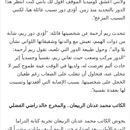
ولأنني أعشق كوميديا الموقف أقول لك بأنني كنت أنتظر هذا
الدور بالتحديد منذ زمن. أؤدي دور نسيب عائلة هيا، لكنني
النسيب المزعج”.
تتحدث ريم أرحمة عن شخصيتها قائلة: “أؤدي دور ريم، شابة
من ذوات الهمم، تعيش مع والدتها وشقيقاتها اللواتي نشأن
بلا والد”، وحول طبيعة الدور التي تلعبه، تقول ريم أرحمة:
“الدور مركب وصعب حيث تعاني ريم، نفسياً وجسدياً إثر
حادث أليم تعرضت له، ولديها في الوقت عينه طموح كبير لا
تتخلى عنه، فتحاول أن تتغلب على الصعاب رغم طغيان
الخجل على شخصيتها، بسبب الإصابة التي أقعدتها وتسببت
لها بعقدة نفسية”.
الكاتب محمد عدنان الربيعان.. والمخرج خالد راضي الفضلي
يخوض الكاتب محمد عدنان الربيعان تجربة كتابة الدراما
للمرة الأولى، بعد إصداره حتى اليوم أربع روايات، مشيراً إلى