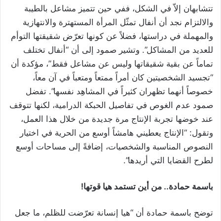
تتشابهان إلاّ في الشكل، ففي حين تتميز مشاعل بالطيبة
والالتزام نجد أن أنفال تمثّل المرأة المستهترة والانتهازية
والمهملة في دراستها، فضلاً عن كونها تعرّض شقيقتها التوأم
للعديد من المشاكل”. وتشير صمود إلى أن “أنفال تختلف
تماماً عن بقية شقيقاتها وليس عن مشاعل فقط”، مؤكدة أن
“تجسيد الشخصيتين كان أمراً ممتعاً ومتعباً في آن معاً،
خصوصاً أنهما تظهران كثيراً في المشاهِد نفسها”. تفضل
صمود عدم الغوص في تفاصيل الحبكة الدرامية، لكنها تتوقف
عند خوضها تجربة الإنتاج مرة جديدة من خلال هذا العمل،
وتقول: “الإنتاج يعطيني هامشاً أوسع من الحرية في اختيار
النصوص المناسبة والشخصيات، إضافةً إلى مساحات أوسع
لطرح القضايا التي أريدها”.
باسمة حمادة.. من أين تستمد هيا قوتها!
توضح باسمة حمادة أن “هيا إنسانة تعرّضت للظلم، ما جعل