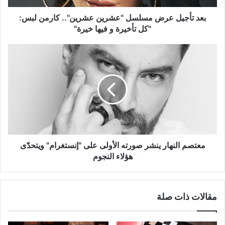
"كل
تأخيرة
بعد تأجيل عرض مسلسل "عشرين عشرين".. كارمن لبس:
و
"كل تأخيرة و فيها خيرة"
فيها
خيرة"
معتصم
النهار
ينشر
صورته
الأولى
على
"إنستغرام"
ويتحدّى
هؤلاء
النجوم
معتصم النهار ينشر صورته الأولى على "إنستغرام" ويتحدّى
هؤلاء النجوم
مقالات ذات صلة