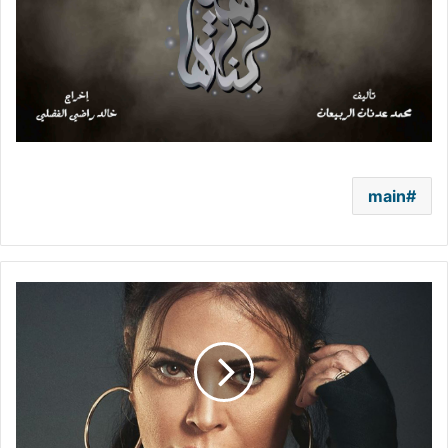
main
بعد
تأجيل
عرض
مسلسل
"عشرين
عشرين"..
كارمن
لبس: