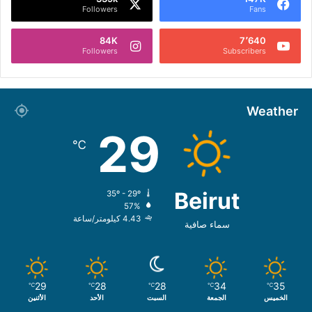
Followers
Fans
84K
7٬640
Followers
Subscribers
Weather
29
℃
Beirut
35º - 29º
57%
4.43 كيلومتر/ساعة
سماء صافية
29
28
28
34
35
℃
℃
℃
℃
℃
الخميس
الجمعة
السبت
الأحد
الأثنين