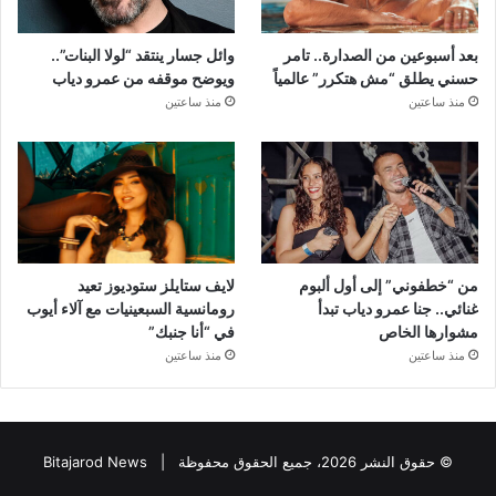
بعد أسبوعين من الصدارة.. تامر
وائل جسار ينتقد “لولا البنات”..
حسني يطلق “مش هتكرر” عالمياً
ويوضح موقفه من عمرو دياب
منذ ساعتين
منذ ساعتين
من “خطفوني” إلى أول ألبوم
لايف ستايلز ستوديوز تعيد
غنائي.. جنا عمرو دياب تبدأ
رومانسية السبعينيات مع آلاء أيوب
مشوارها الخاص
في “أنا جنبك”
منذ ساعتين
منذ ساعتين
© حقوق النشر 2026، جميع الحقوق محفوظة |
Bitajarod News