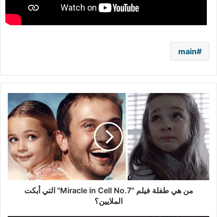
main
من
هي
طفلة
فيلم
"Miracle
in
Cell
No.7"
التي
أبكت
من هي طفلة فيلم "Miracle in Cell No.7" التي أبكت
الملايين؟
الملايين؟