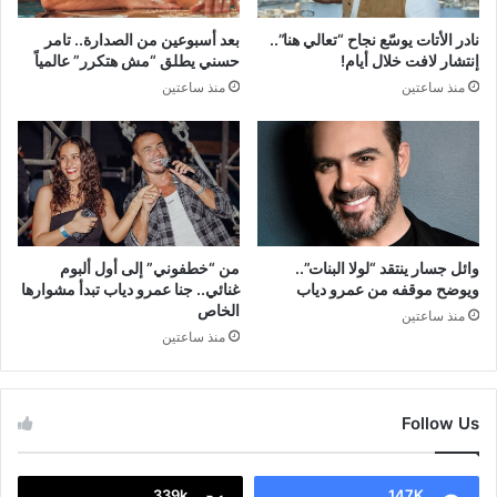
نادر الأتات يوسّع نجاح “تعالي هنا”..
بعد أسبوعين من الصدارة.. تامر
إنتشار لافت خلال أيام!
حسني يطلق “مش هتكرر” عالمياً
منذ ساعتين
منذ ساعتين
وائل جسار ينتقد “لولا البنات”..
من “خطفوني” إلى أول ألبوم
ويوضح موقفه من عمرو دياب
غنائي.. جنا عمرو دياب تبدأ مشوارها
الخاص
منذ ساعتين
منذ ساعتين
Follow Us
339k
147K