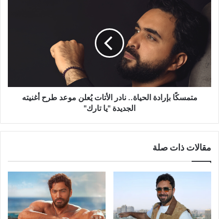
متمسكًا
بإرادة
الحياة..
نادر
الأتات
يُعلن
موعد
طرح
أغنيته
الجديدة
متمسكًا بإرادة الحياة.. نادر الأتات يُعلن موعد طرح أغنيته
"يا
الجديدة "يا تارك"
تارك"
مقالات ذات صلة