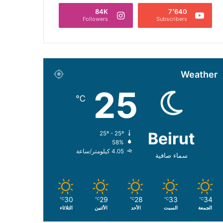
84K
7٬640
Followers
Subscribers
Weather
25
℃
Beirut
25º - 25º
58%
4.05 كيلومتر/ساعة
سماء صافية
30
29
28
33
34
℃
℃
℃
℃
℃
الجمعة
السبت
الأحد
الأثنين
الثلاثاء