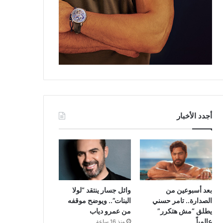
أجدد الأخبار
بعد أسبوعين من
وائل جسار ينتقد “لولا
الصدارة.. تامر حسني
البنات”.. ويوضح موقفه
يطلق “مش هتكرر”
من عمرو دياب
عالمياً
منذ 16 ساعة