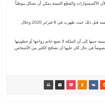
أن الأكسسوارات والقطع الثمينة يمكن أن تشكل موطناً
ويشار إلى أن مكلة إسبانيا ليتيزيا قامت بالأمر نفسه قبل ذلك حيث ظهرت في 6 فبراير 2020 وخلال
بل أشارت صحيفة Paris Match الفرنسية حينها إلى أن الملكة لا تضع خاتم زواجها أو خطوبتها
وخصوصاً في حال كان عليها أن تصافح الكثير من الأشخاص.
ريست
Odnoklassniki
‫Pocket
مشاركة عبر البريد
طباعة