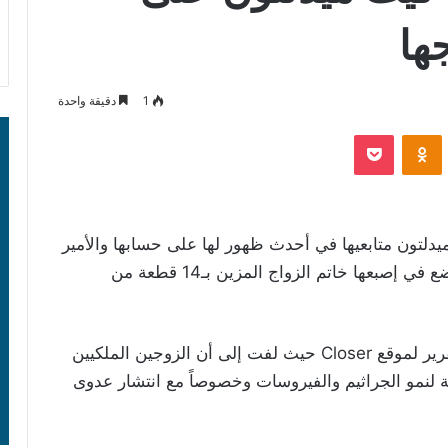
ها
1
دقيقة واحدة
‫Pocket
Odnoklassniki
دلتون متابعيها في أحدث ظهور لها على حسابها والأمير
وليام على “إنستغرام”. ولاحظ المتابعون أنها لا تضع في إصبعها خاتم الزواج المزين بـ14 قطعة من
وتساءل الكثيرون عن سبب ذلك وهو ما كشفه تقرير لموقع Closer حيث لفت إلى أن الزوجين الملكيين
ئة لنمو الجراثيم والفيروسات وخصوصاً مع انتشار عدوى