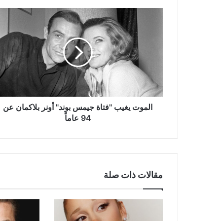
الموت
يغيب
"فتاة
جيمس
بوند"
أونر
بلاكمان
عن
94
عاماً
الموت يغيب "فتاة جيمس بوند" أونر بلاكمان عن
94 عاماً
مقالات ذات صلة