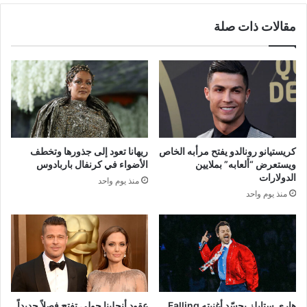
مقالات ذات صلة
كريستيانو رونالدو يفتح مرأبه الخاص
ريهانا تعود إلى جذورها وتخطف
ويستعرض “ألعابه” بملايين
الأضواء في كرنفال باربادوس
الدولارات
منذ يوم واحد
منذ يوم واحد
هاري ستايلز يجسّد أغنيته Falling
عقود أنجلينا جولي تفتح فصلاً جديداً