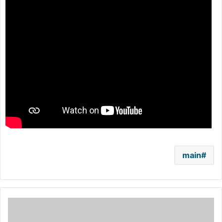
main
هيا
الشعيبي