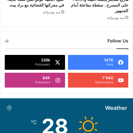
على المسرح.. سقطة مفاجئة أمام
في معركتها القضائية مع براد بيت
الجمهور
منذ يوم واحد
منذ يوم واحد
Follow Us
339k
147K
Followers
Fans
84K
7٬640
Followers
Subscribers
Weather
28
℃