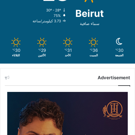
Beirut
30º - 28º
75%
3.73 كيلومتر/ساعة
سماء صافية
30
29
31
36
30
℃
℃
℃
℃
℃
الجمعة
السبت
الأحد
الأثنين
الثلاثاء
Advertisement