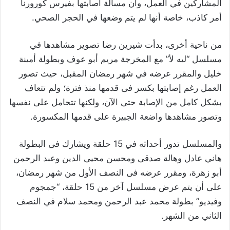
المشاركين في العمل، وأن مسألة اصابتها بفيرس كورورنا
أمر كاذب، خاصة أنها لم يتم وضعها في الحجر الصحي.
من ناحية أخرى، بدأت شيرين رضا تصوير مشاهدها في
مسلسل “ليه لأ” مع المخرجة مريم أبو عوف وبطولة أمينة
خليل والمقرر عرضه في شهر رمضان المقبل، حيث تصور
العمل رغم إصابتها بكسر فى قدمها منذ فترة؛ ولم تتعاف
بشكل كامل من الإصابة حتى الآن، ولكنها تتحامل على نفسها
وتصور مشاهدها واضعة الجبيرة على قدمها المكسورة.
والمسلسل تدور أحداثه في 15 حلقة ويشارك فى البطولة
هاني عادل وهالة صدقى ومحسن محيى الدين وعبد الرحمن
أبو زهرة، ومقرر عرضه فى النصف الأول من شهر رمضان،
على أن يتم عرض مسلسل آخر من 15 حلقة، “جمجوم
وفيديو” بطولة محمد عبد الرحمن ومحمد سلام في النصف
الثاني من الشهر.