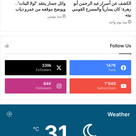
الكشف عن أسرار عبد الرحمن أبو
وائل جسار ينتقد “لولا البنات”..
زهرة: كان يسارياً والمسرح القومي
ويوضح موقفه من عمرو دياب
بيته
منذ يومين
منذ يوم واحد
Follow Us
339k
147K
Followers
Fans
84K
7٬640
Followers
Subscribers
Weather
31
℃