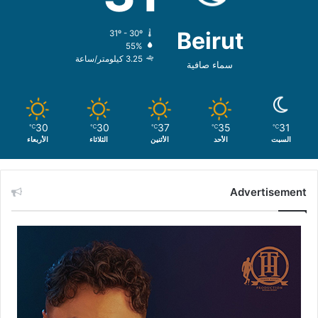
Beirut
31º - 30º
55%
3.25 كيلومتر/ساعة
سماء صافية
30
30
37
35
31
℃
℃
℃
℃
℃
السبت
الأحد
الأثنين
الثلاثاء
الأربعاء
Advertisement