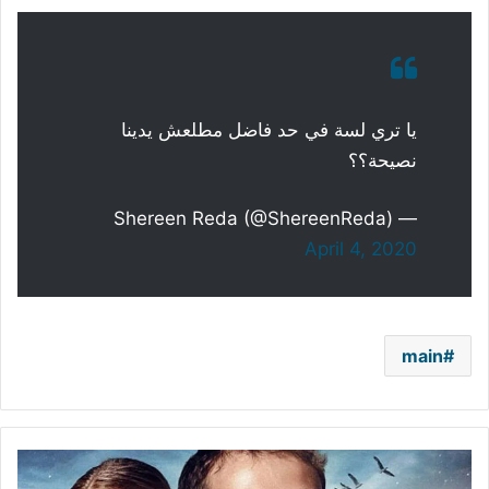
يا تري لسة في حد فاضل مطلعش يدينا
نصيحة؟؟
— Shereen Reda (@ShereenReda)
April 4, 2020
main
بطل
فيلم