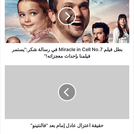
Miracle
in
Cell
No.7
في
رسالة
شكر:"يستمر
فيلمنا
بطل فيلم Miracle in Cell No.7 في رسالة شكر:"يستمر
بإحداث
فيلمنا بإحداث معجزاته!"
معجزاته!"
حقيقة
اعتزال
عادل
إمام
بعد
"فالنتينو"
حقيقة اعتزال عادل إمام بعد "فالنتينو"