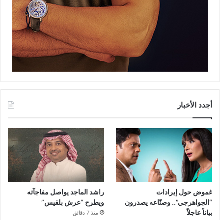
أجدد الأخبار
غموض حول إيرادات
راشد الماجد يواصل مفاجآته
“الجواهرجي”.. وصنّاعه يصدرون
ويطرح “عرش بلقيس”
بياناً عاجلاً
منذ 7 دقائق