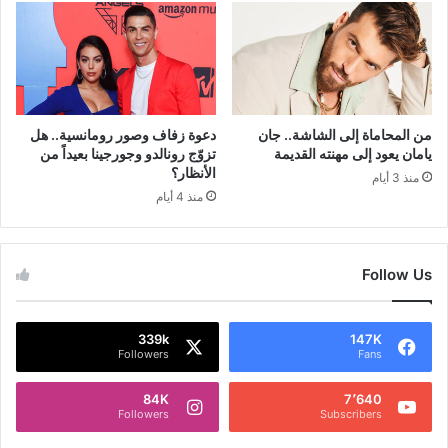
من المحاماة إلى الشاشة.. جان
دعوة زفاف وصور رومانسية.. هل
يامان يعود إلى مهنته القديمة
تزوّج رونالدو وجورجينا بعيداً من
الأنظار؟
منذ 3 أيام
منذ 4 أيام
Follow Us
339k
147K
Followers
Fans
84K
7٬640
Followers
Subscribers