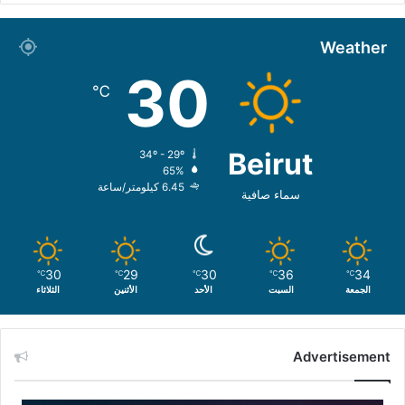
Weather
30
℃
Beirut
34º - 29º
65%
6.45 كيلومتر/ساعة
سماء صافية
30
29
30
36
34
℃
℃
℃
℃
℃
الجمعة
السبت
الأحد
الأثنين
الثلاثاء
Advertisement