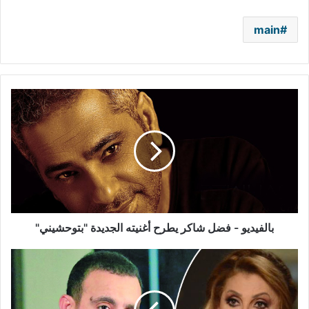
main
بالفيديو
-
فضل
شاكر
يطرح
أغنيته
الجديدة
"بتوحشيني"
بالفيديو - فضل شاكر يطرح أغنيته الجديدة "بتوحشيني"
نادية
الجندي
في
موقف