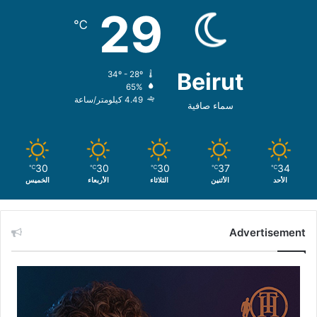
29
℃
Beirut
34º - 28º
65%
4.49 كيلومتر/ساعة
سماء صافية
30
30
30
37
34
℃
℃
℃
℃
℃
الأحد
الأثنين
الثلاثاء
الأربعاء
الخميس
Advertisement