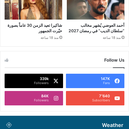
أحمد العوضي يُشهر مخالب
شاكيرا تعيد الزمن 30 عاماً بصورة
“سلطان الديب” في رمضان 2027
حيّرت الجمهور
منذ 18 ساعة
منذ 18 ساعة
Follow Us
339k
147K
Followers
Fans
84K
7٬640
Followers
Subscribers
Weather