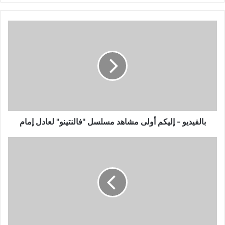
بالفيديو
-
إليكم
أولى
مشاهد
مسلسل
"فالنتينو"
لعادل
إمام
بالفيديو - إليكم أولى مشاهد مسلسل "فالنتينو" لعادل إمام
الأمير
ويليام
يستعدّ
للتدخل
كطيار
اسعاف
جوي
لمواجهة