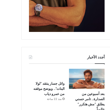
أجدد الأخبار
وائل جسار ينتقد “لولا
البنات”.. ويوضح موقفه
بعد أسبوعين من
من عمرو دياب
الصدارة.. تامر حسني
منذ 22 ساعة
يطلق “مش هتكرر”
عالمياً