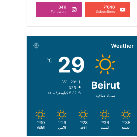
84K
7٬640
Followers
Subscribers
Weather
29
℃
Beirut
35º - 29º
57%
5.32 كيلومتر/ساعة
سماء صافية
30
29
28
36
35
℃
℃
℃
℃
℃
الجمعة
السبت
الأحد
الأثنين
الثلاثاء