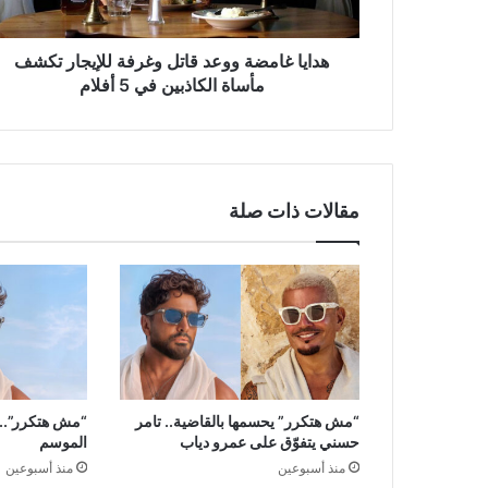
مأساة
الكاذبين
في
هدايا غامضة ووعد قاتل وغرفة للإيجار تكشف
5
مأساة الكاذبين في 5 أفلام
أفلام
مقالات ذات صلة
“مش هتكرر” يحسمها بالقاضية.. تامر
“مش هتكرر”.. 
حسني يتفوّق على عمرو دياب
الموسم
منذ أسبوعين
منذ أسبوعين