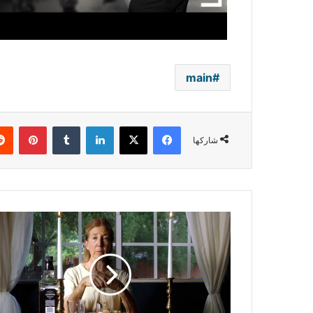
main
فيسبوك
‫X
لينكدإن
بينتي
شاركها
هدايا
غامضة
ووعد
قاتل
وغرفة
للإيجار
تكشف