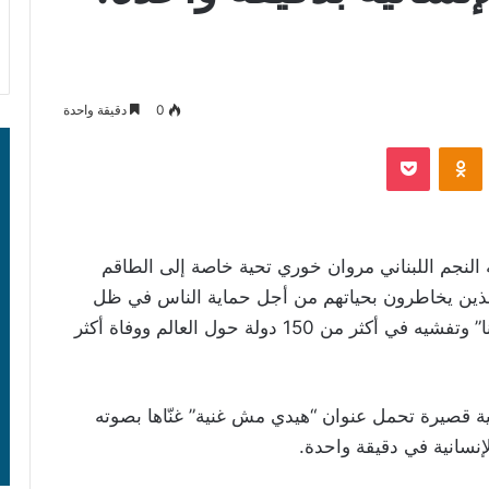
0
دقيقة واحدة
‫Pocket
Odnoklassniki
ه النجم اللبناني مروان خوري تحية خاصة إلى الطاقم
 الذين يخاطرون بحياتهم من أجل حماية الناس في ظل
الأوضاع الصعبة الراهنة مع انتشار فيروس “كورونا” وتفشيه في أكثر من 150 دولة حول العالم ووفاة أكثر
 قصيرة تحمل عنوان “هيدي مش غنية” غنّاها بصوته
نسانية في دقيقة واحدة.