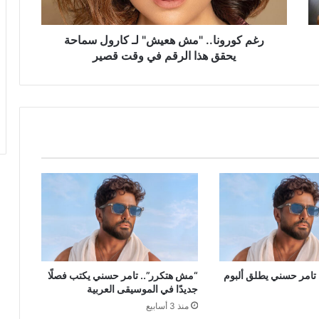
يحقق
هذا
الرقم
رغم كورونا.. "مش هعيش" لـ كارول سماحة
في
يحقق هذا الرقم في وقت قصير
وقت
قصير
تامر حسني يطلق ألبوم
“مش هتكرر”.. تامر حسني يكتب فصلًا
جديدًا في الموسيقى العربية
منذ 3 أسابيع