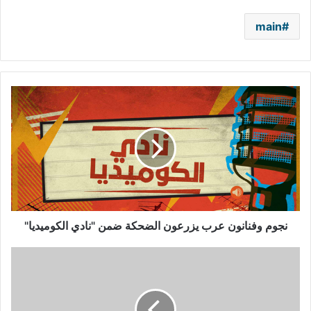
main
نجوم
وفنانون
عرب
يزرعون
الضحكة
ضمن
"نادي
الكوميديا"
نجوم وفنانون عرب يزرعون الضحكة ضمن "نادي الكوميديا"
محمد
رمضان
يخالف
القوانين