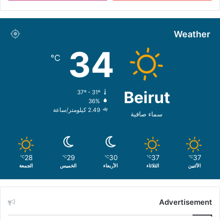
Weather
34
℃
Beirut
37º - 31º
36%
2.49 كيلومتر/ساعة
سماء صافية
28
29
30
37
37
℃
℃
℃
℃
℃
الأثنين
الثلاثاء
الأربعاء
الخميس
الجمعة
Advertisement