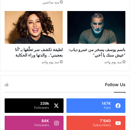
منذ ساعتين
باسم يوسف يسخر من عمرو دياب:
لطيفة تكشف سر تعلّقها بـ”أنا
“عيش سنك يا أخي”
بعجبني”.. والدتها وراء الحكاية
منذ يوم واحد
منذ يوم واحد
Follow Us
339k
147K
Followers
Fans
84K
7٬640
Followers
Subscribers