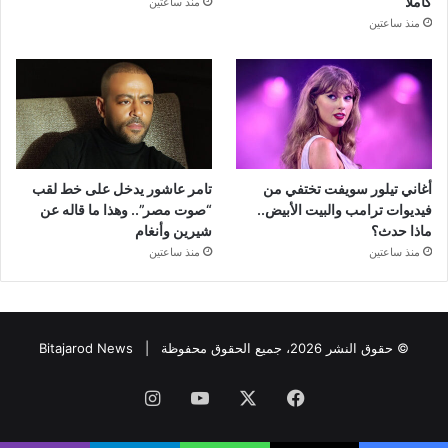
كاملاً
منذ ساعتين
منذ ساعتين
أغاني تيلور سويفت تختفي من
تامر عاشور يدخل على خط لقب
فيديوات ترامب والبيت الأبيض..
“صوت مصر”.. وهذا ما قاله عن
ماذا حدث؟
شيرين وأنغام
منذ ساعتين
منذ ساعتين
© حقوق النشر 2026، جميع الحقوق محفوظة |
Bitajarod News
فيسبوك
‫X
‫YouTube
انستقرام