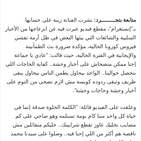
متابعة بتجـــــــــرد:
نشرت الفنانة زينة على حسابها
بـ”إنستغرام”، مقطع فيديو عبرت فيه عن انزعاجها من الأخبار
السلبية والشائعات التي يبثها البعض في ظل أزمة تفشي
فيروس كورونا الحالية، مؤكدة ضرورة بث الطمأنينة
والإيجابية في الفترة الحالية، حيث قالت: “عادي يا جماعة
إحنا ممكن منصحاش على أخبار وحشة.. كفاية الحاجات اللي
بتحصل حوالينا.. الواحد بيحاول يطمن الناس بيحاول يبقى
ظريف وتبقى ردوده كويسة مش لازم نصحى من النوم على
أخبار وحشة وحاجات وحشة”.
وعلقت على الفيديو قائلة: “الكلمة الحلوة صدقة إنما في
حياة كل واحد مننا كام بومة تستلمه وهو صاحي على كم
مصايب تخليك عاوز تقطع شرايينك.. خليكم متفائلين مش
ناقصة هم أكتر من اللي إحنا فيه.. وصلوا على سيدنا محمد