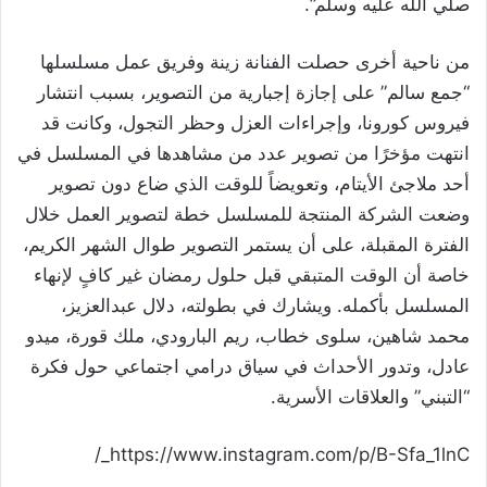
صلي الله عليه وسلم”.
من ناحية أخرى حصلت الفنانة زينة وفريق عمل مسلسلها
“جمع سالم” على إجازة إجبارية من التصوير، بسبب انتشار
فيروس كورونا، وإجراءات العزل وحظر التجول، وكانت قد
انتهت مؤخرًا من تصوير عدد من مشاهدها في المسلسل في
أحد ملاجئ الأيتام، وتعويضاً للوقت الذي ضاع دون تصوير
وضعت الشركة المنتجة للمسلسل خطة لتصوير العمل خلال
الفترة المقبلة، على أن يستمر التصوير طوال الشهر الكريم،
خاصة أن الوقت المتبقي قبل حلول رمضان غير كافٍ لإنهاء
المسلسل بأكمله. ويشارك في بطولته، دلال عبدالعزيز،
محمد شاهين، سلوى خطاب، ريم البارودي، ملك قورة، ميدو
عادل، وتدور الأحداث في سياق درامي اجتماعي حول فكرة
“التبني” والعلاقات الأسرية.
https://www.instagram.com/p/B-Sfa_1lnC_/