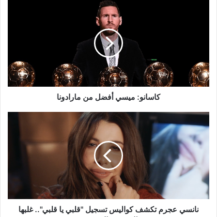
كاسانو:
ميسي
أفضل
من
مارادونا
كاسانو: ميسي أفضل من مارادونا
نانسي
عجرم
تكشف
كواليس
تسجيل
"قلبي
يا
قلبي"..
غلبها
النوم
نانسي عجرم تكشف كواليس تسجيل "قلبي يا قلبي".. غلبها