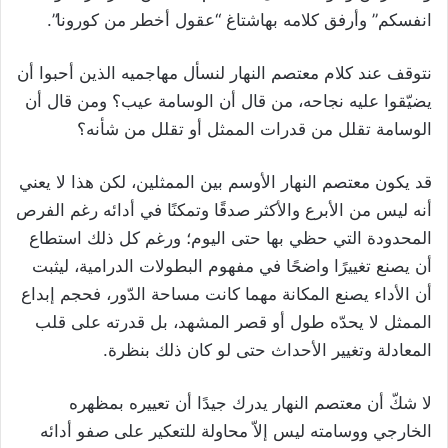
انفسكم” وأرفق كلامه بهاشتاغ “عقول أخطر من كورونا”.
نتوقف عند كلام معتصم النهار لنسأل مهاجميه الذين أحبوا أن
يضيّقوا عليه نجاحه، من قال أن الوسامة عيب؟ ومن قال أن
الوسامة تقلل من قدرات الممثل أو تقلل من شأنه؟
قد يكون معتصم النهار الأوسم بين الممثلين، لكن هذا لا يعني
أنه ليس من الأبرع والأكثر صدقًا وتمكنًا في أدائه رغم الفرص
المحدودة التي حظي بها حتى اليوم؛ ورغم كل ذلك استطاع
أن يصنع تغييرًا واضحًا في مفهوم البطولات الدرامية، ليثبت
أن الأداء يصنع المكانة مهما كانت مساحة الدّور، فحجم إبداع
الممثل لا يحدّه طول أو قصر المشهد، بل قدرته على قلب
المعادلة وتغيير الأحداث حتى لو كان ذلك بنظرة.
لا شكّ أن معتصم النهار يدرك جيدًا أن تعييره بمظهره
الخارجي ووسامته ليس إلاّ محاولة للتعكير على صفو أدائه