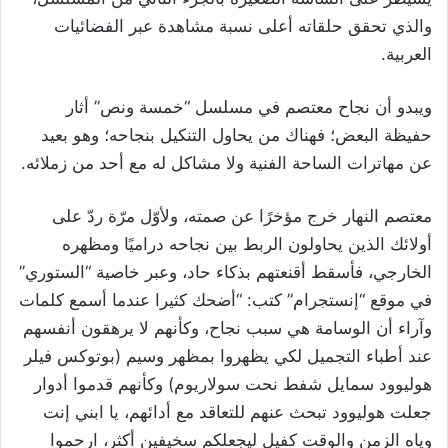
والذي تحقق حلقاته أعلى نسبة مشاهدة عبر الفضائيات
العربية.
ويبدو أن نجاح معتصم في مسلسل “خمسة ونص” أثار
حفيظة البعض؛ فهناك من يحاول التنكيل بنجاحه؛ وهو بعيد
عن مهاترات الساحة الفنية ولا مشاكل له مع أحد من زملائه.
معتصم النهار خرج مؤخرًا عن صمته، ولأوّل مرّة ردّ على
أولائك الذين يحاولون الربط بين نجاحه دراميًا ومظهره
الخارجي، فأسقط أقنعتهم بذكاء حاد، وعبر خاصية “الستوري”
في موقع “إنستجرام” كتب: “أضحك كثيرا عندما أسمع كلمات
وآراء أن الوسامة هي سبب نجاح، وكأنهم لا يرهقون أنفسهم
عند أطباء التجميل لكي يظهروا بمظهر وسيم (بوتوكس فيلر
هوليوود سمايل شفط نحت سولاريوم) وكأنهم قدموا أدوار
جعلت هوليوود تبحث عنهم للتعاقد مع أدائهم، يا ابني إنت
وياه الزمن والوقت كفيل ليجعلكم سخيفين أكثر، ارحموا