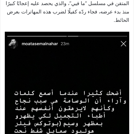
المتقن في مسلسل “ما فيي”، والذي يحصد عليه إعجابًا كبيرًا
منذ بدء عرضه، فجاء ردّه كفيلًا لضرب هذه المهاترات بعرض
الحائط.