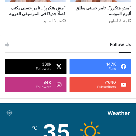
“مش هتكرر”.. تامر حسني يطلق
“مش هتكرر”.. تامر حسني يكتب
ألبوم الموسم
فصلًا جديدًا في الموسيقى العربية
منذ 3 أسابيع
منذ 3 أسابيع
Follow Us
339k
147K
Followers
Fans
84K
7٬640
Followers
Subscribers
Weather
35
℃