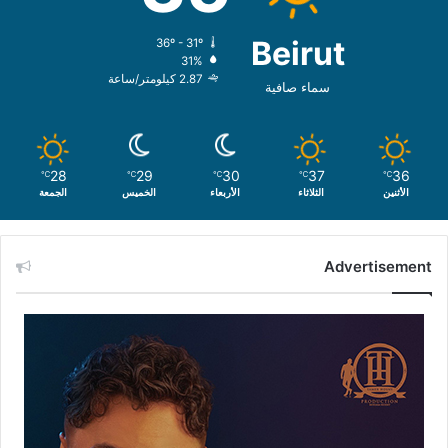
Beirut
36º - 31º
31%
2.87 كيلومتر/ساعة
سماء صافية
28
29
30
37
36
℃
℃
℃
℃
℃
الأثنين
الثلاثاء
الأربعاء
الخميس
الجمعة
Advertisement