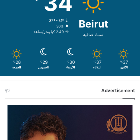
34
Beirut
37º - 31º
36%
2.49 كيلومتر/ساعة
سماء صافية
28
29
30
37
37
℃
℃
℃
℃
℃
الأثنين
الثلاثاء
الأربعاء
الخميس
الجمعة
Advertisement