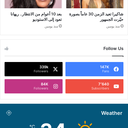
شاكيرا تعيد الزمن 30 عاماً بصورة
بعد 10 أعوام من الانتظار.. ريهانا
حيّرت الجمهور
تعود إلى الاستوديو
منذ يومين
منذ يومين
Follow Us
339k
147K
Followers
Fans
84K
7٬640
Followers
Subscribers
Weather
℃