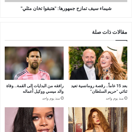
شيماء سيف تمازح جمهورها: "هتبقوا تخان مثلي"
مقالات ذات صلة
بعد 15 عاماً.. رقصة رومانسية تعيد
رافقه من البدايات إلى القمة.. وفاة
ثنائي “حريم السلطان”
والد ميسي ووكيل أعماله
منذ يوم واحد
منذ يوم واحد