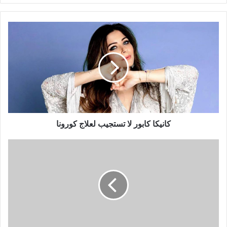
كانيكا
كابور
لا
تستجيب
لعلاج
كورونا
كانيكا كابور لا تستجيب لعلاج كورونا
شيماء
سيف
تمازح
جمهورها:
"هتبقوا
تخان
مثلي"