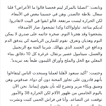
وتابعت: “اتصلنا بالمركز ليتم فحصنا قالوا ما الأعراض؟ قلنا
سعال. بلاطة عالصدر. وهن في جسمنا مغص في الأمعاء،
لكن الحرارة ليست مرتفعة. قالو ابقوا في البيت لاتغادروا.
لديكم مناعة. تناولوااكذا وكذا تشجعوا، صار الأصدقاء
يشجعونا وقد هجرنا النوم. صخرة جاثمه على صدري لا يمكن
النوم وهذيان وتعرق. نقوم للتمارين الرياضية كي يتدفق الدم
وندافع عن الجسد الذي يتهالك. شربنا المتة مع الزنجبيل
والعسل، سيتامول عصير برتقال، غرغرة كل 10 دقائق بماء
المغلي مع الخل والملح وأوراق الليمون طبعاً بعد تبريده”.
وختمت: “أكيد سنعود لأهلنا لعملنا وسنحدث الناس ليتفاءلوا
بأنهم قادرون على تجاوز المحنة دون أي دواء. صدقوني وهن
وضيق وبكاء مرير وتضرع لله بأن يقوي إيماننا. نحن الآن
باليوم الخامس من ظهور الآلام لكن الحرارة 38 والأمور
توقفت عن التصاعد. وأنا في فراش الحمى كتبت ونشرت