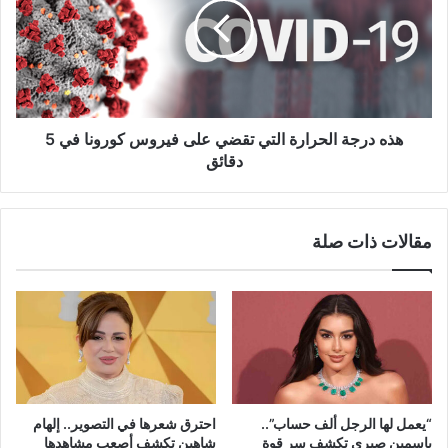
التي
تقضي
على
فيروس
كورونا
في
5
هذه درجة الحرارة التي تقضي على فيروس كورونا في 5
دقائق
دقائق
مقالات ذات صلة
“يعمل لها الرجل ألف حساب”..
احترق شعرها في التصوير.. إلهام
ياسمين صبري تكشف سر قوة
شاهين تكشف أصعب مشاهدها