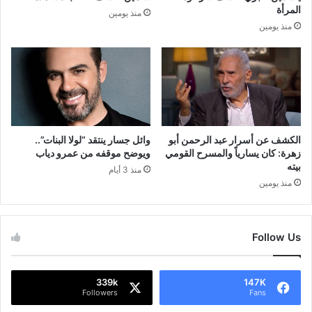
المرأة
منذ يومين
منذ يومين
الكشف عن أسرار عبد الرحمن أبو
وائل جسار ينتقد “لولا البنات”..
زهرة: كان يسارياً والمسرح القومي
ويوضح موقفه من عمرو دياب
بيته
منذ 3 أيام
منذ يومين
Follow Us
339k
147K
Followers
Fans