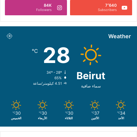
84K
7٬640
Followers
Subscribers
Weather
28
℃
Beirut
34º - 28º
65%
4.51 كيلومتر/ساعة
سماء صافية
30
30
30
37
34
℃
℃
℃
℃
℃
الأحد
الأثنين
الثلاثاء
الأربعاء
الخميس