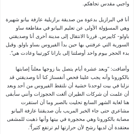
واجبي مقدس تجاهكم.
أنا في البرازيل بدعوة من صديقة برازيلية عازفة بيانو شهيرة
وهي المسؤولة الأولى عن تعليم البيانو في مقاطعة ساو
باولو- كاييرس. قررنا الانتقال إلى مدينة أخرى أنا وصديقتي
السورية التي عرفتني بها حين بدأ الفيروس بساو باولو. وقبل
بدء الحجر بيوم واحد أوصلتنا إلى بارانا كورتيبا وعادت هي”.
وأضافت: “وبعد عشرة أيام يتصل بنا زوجها معلناً إصابتها
بالكورونا وأنه يجب علينا فحص أنفسناز كنا أنا وصديقتي قد
نزلنا في بيت لوحدنا خشية أن نلتقط الفيروس من أحد وبعد
أن علمت أن شركات الطيران ألغت الحجوزات وأنني سأبقى
هنا لغاية الشهر السابع تحليت بالصبر وما أن استقرت
مشاعري حتى جاء الخبر المريب بأن صديقتنا عازفة البيانو
مصابة بالكورونا وهي محجورة في بيتها وأنها ذهبت للمشفى
معتقدة أن لديها رشح لأن حرارتها لم ترتفع كثيراً”.