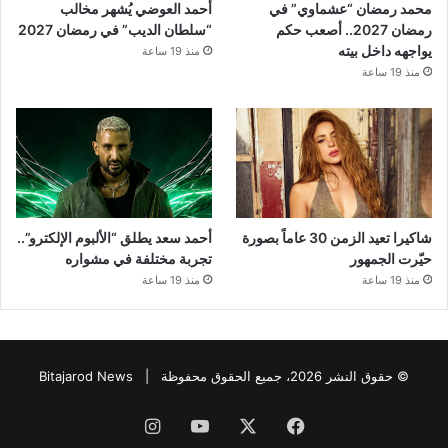
محمد رمضان “عشماوي” في
أحمد العوضي يُشهر مخالب
رمضان 2027.. أصعب حكم
“سلطان الديب” في رمضان 2027
يواجهه داخل بيته
منذ 19 ساعة
منذ 19 ساعة
شاكيرا تعيد الزمن 30 عاماً بصورة
أحمد سعد يطلق “الألبوم الإلكترو”..
حيّرت الجمهور
تجربة مختلفة في مشواره
منذ 19 ساعة
منذ 19 ساعة
© حقوق النشر 2026، جميع الحقوق محفوظة |
Bitajarod News
فيسبوك
‫X
‫YouTube
انستقرام