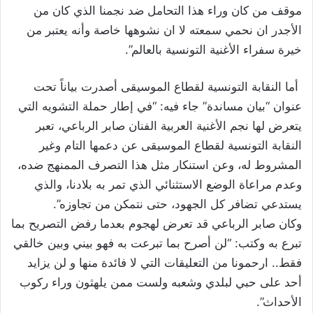
موقف من كان وراء هذا التحامل ضد نجمنا الذي كان من
الأجدر ان نحمي سمعته لا ان نشوهها خاصة وأنه يعتبر من
خيرة سفراء الأغنية التونسية بالعالم”.
أما النقابة التونسية لقطاع الموسيقى أصدرت بياناً تحت
عنوان “بيان مساندة” جاء فيه: “في إطار حملة التشويه التي
يتعرض لها نجم الأغنية العربية الفنان صابر الرباعي، تعبر
النقابة التونسية لقطاع الموسيقى عن دعمها التام وغير
المشروط له، وعن استنكار مثل هذا التصرف الممنهج ضده،
وعدم مراعاة الوضع الاستثنائي الذي تمر به بلادنا، والذي
يستدعي تضافر كل الجهود، حتى نتمكن من تجاوزه”.
وكان صابر الرباعي قد تعرض لهجوم بعدما رفض التصريح بما
تبرع به وكتب: “لن أصرح بما تبرعت به فهو بيني وبين خالقي
فقط.. ارحمونا من التعليقات التي لا فائدة منها و لن يزايد
أحد على حبي لبلدي وشعبه ولست ممن يلهثون وراء ركوب
الأحداث”.