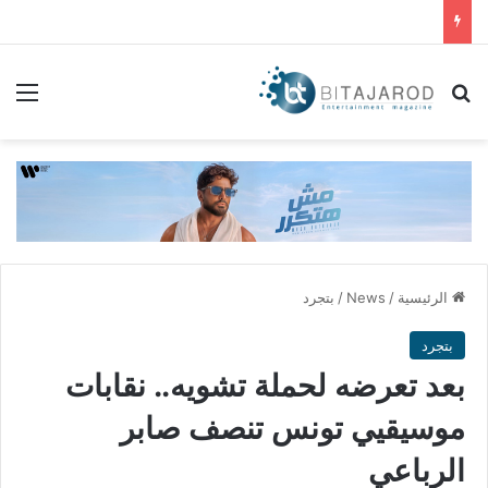
بحث عن
الق
الرئيسية
/
News
/
بتجرد
بتجرد
بعد تعرضه لحملة تشويه.. نقابات
موسيقيي تونس تنصف صابر
الرباعي