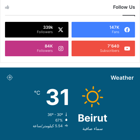
Follow Us
339k
147K
Followers
Fans
84K
7٬640
Followers
Subscribers
Weather
31
℃
Beirut
36º - 30º
67%
5.54 كيلومتر/ساعة
سماء صافية