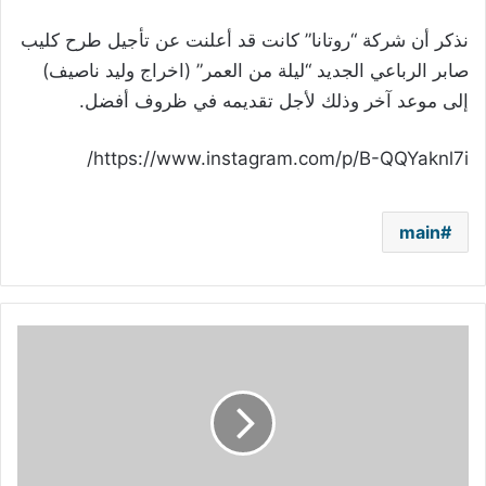
نذكر أن شركة “روتانا” كانت قد أعلنت عن تأجيل طرح كليب
صابر الرباعي الجديد “ليلة من العمر” (اخراج وليد ناصيف)
إلى موعد آخر وذلك لأجل تقديمه في ظروف أفضل.
https://www.instagram.com/p/B-QQYaknl7i/
main
كورونا
يعيد
شيرين
عبد
الوهاب
إلى
مواقع