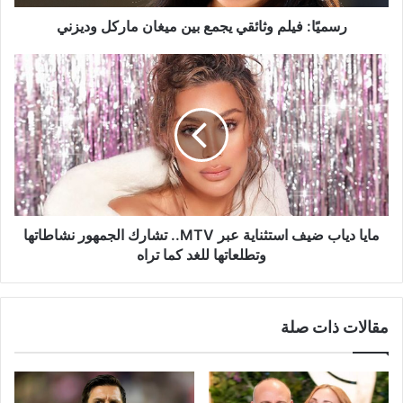
رسميًا: فيلم وثائقي يجمع بين ميغان ماركل وديزني
مايا
دياب
ضيف
استثناية
عبر
MTV..
تشارك
الجمهور
نشاطاتها
وتطلعاتها
مايا دياب ضيف استثناية عبر MTV.. تشارك الجمهور نشاطاتها
للغد
وتطلعاتها للغد كما تراه
كما
تراه
مقالات ذات صلة