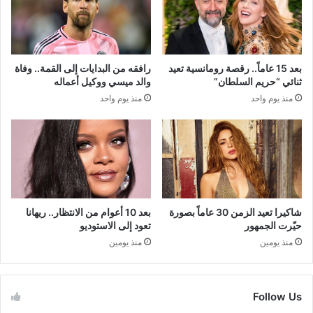
بعد 15 عاماً.. رقصة رومانسية تعيد
رافقه من البدايات إلى القمة.. وفاة
ثنائي “حريم السلطان”
والد ميسي ووكيل أعماله
منذ يوم واحد
منذ يوم واحد
شاكيرا تعيد الزمن 30 عاماً بصورة
بعد 10 أعوام من الانتظار.. ريهانا
حيّرت الجمهور
تعود إلى الاستوديو
منذ يومين
منذ يومين
Follow Us