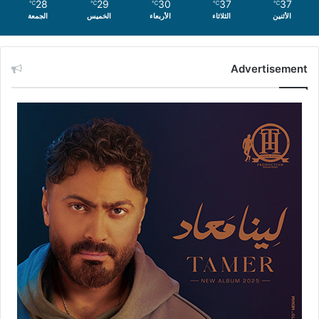
28
29
30
37
37
℃
℃
℃
℃
℃
الأثنين
الثلاثاء
الأربعاء
الخميس
الجمعة
Advertisement