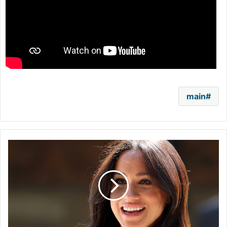
main
رسميًا:
فيلم
وثائقي
يجمع
بين
ميغان
ماركل
وديزني