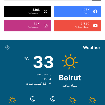
339k
147K
Followers
Fans
84K
7٬640
Followers
Subscribers
Weather
33
℃
Beirut
37º - 31º
42%
2.51 كيلومتر/ساعة
سماء صافية