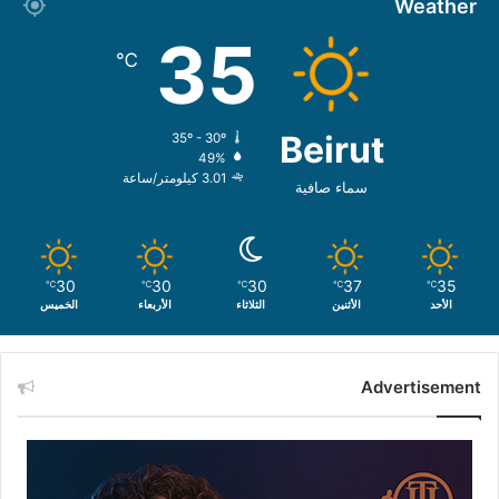
Weather
35
℃
Beirut
35º - 30º
49%
3.01 كيلومتر/ساعة
سماء صافية
30
30
30
37
35
℃
℃
℃
℃
℃
الأحد
الأثنين
الثلاثاء
الأربعاء
الخميس
Advertisement