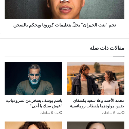
ويحكم
بالسجن
نجم ”بنت الجيران“ يخلّ بتعليمات كورونا ويحكم بالسجن
مقالات ذات صلة
محمد الأحمد وعلا سعيد يكشفان
باسم يوسف يسخر من عمرو دياب:
جنس مولودهما بلقطات رومانسية
“عيش سنك يا أخي”
منذ 5 ساعات
منذ 5 ساعات