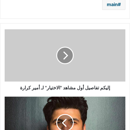
main
إليكم
تفاصيل
أول
مشاهد
"الاختيار"
لـ
أمير
كرارة
إليكم تفاصيل أول مشاهد "الاختيار" لـ أمير كرارة
نجم
”بنت
الجيران“
يخلّ
بتعليمات
كورونا