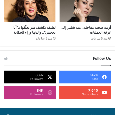
أزمة صحية مفاجئة.. منة شلبي إلى
لطيفة تكشف سر تعلّقها بـ”أنا
غرفة العمليات
بعجبني”.. والدتها وراء الحكاية
منذ 5 ساعات
منذ 5 ساعات
Follow Us
339k
147K
Followers
Fans
84K
7٬640
Followers
Subscribers