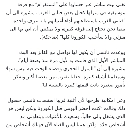
تغني ببث مباشر عبر حسابها على “انستقرام” مع فرقة
موسيقية في منزلها كحال بعض فناني الغرب، مشيرة الى أن
“فناني الغرب باستطاعتهم أداء أغنياتهم بآلة عزف واحدة،
بينما نحن نحتاج إلى فرقة كبيرة، ولا يمكنني أن آتي بها الى
منزلي والا سأجلب الكورونا كلها” (ضاحكة).
ووعدت نانسي أن يكون لها تواصل مع الفانز بعد البث
المباشر الأول الذي قامت به لأول مرة منذ بضعة أيام”،
مشيرة إلى أن “المنزل الحجري وقضاء الوقت فيه ليس سهلا
وسيعلمنا أشياء كثيرة، جعلنا نقترب من بعضنا أكثر ونفكر
بأمور صغيرة باتت قيمتها كبيرة بالنسبة لنا”.
وعن امكانية طرحها لأي أغنية قريبا استبعدت نانسي حصول
ذلك وقالت “كنت أحضر ألبومي قبل الكورونا ولكن ليس هو
الذي يشغل بالي حالياً، وسعيدة بالأغنيات وبتعاوني مع
أشخاص جدّد، ولكن همنا ليس الغناء الآن فهناك أشخاص من