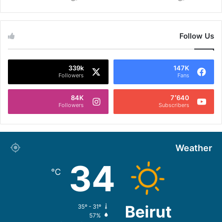
Follow Us
339k
147K
Followers
Fans
84K
7٬640
Followers
Subscribers
Weather
34
℃
Beirut
35º - 31º
57%