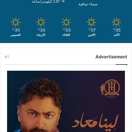
2.87 كيلومتر/ساعة
سماء صافية
30
30
33
37
35
℃
℃
℃
℃
℃
الأحد
الأثنين
الثلاثاء
الأربعاء
الخميس
Advertisement