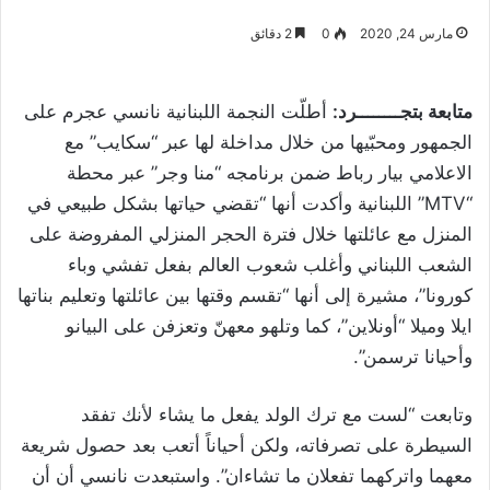
مارس 24, 2020
0
2 دقائق
متابعة بتجــــــــرد:
أطلّت النجمة اللبنانية نانسي عجرم على
الجمهور ومحبّيها من خلال مداخلة لها عبر “سكايب” مع
الاعلامي بيار رباط ضمن برنامجه “منا وجر” عبر محطة
“MTV” اللبنانية وأكدت أنها “تقضي حياتها بشكل طبيعي في
المنزل مع عائلتها خلال فترة الحجر المنزلي المفروضة على
الشعب اللبناني وأغلب شعوب العالم بفعل تفشي وباء
كورونا”، مشيرة إلى أنها “تقسم وقتها بين عائلتها وتعليم بناتها
ايلا وميلا “أونلاين”، كما وتلهو معهنّ وتعزفن على البيانو
وأحيانا ترسمن”.
وتابعت “لست مع ترك الولد يفعل ما يشاء لأنك تفقد
السيطرة على تصرفاته، ولكن أحياناً أتعب بعد حصول شريعة
معهما واتركهما تفعلان ما تشاءان”. واستبعدت نانسي أن أن