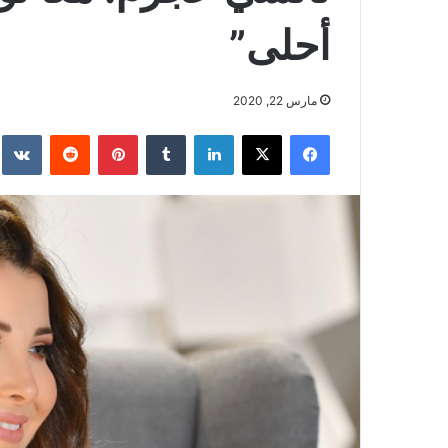
أحلى”
مارس 22, 2020
فيسبوك
‫X
لينكدإن
بينتيريست