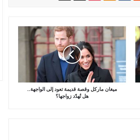
ميغان
ماركل
وقصة
قديمة
تعود
إلى
الواجهة..
هل
تُهدّد
زواجها؟
ميغان ماركل وقصة قديمة تعود إلى الواجهة..
هل تُهدّد زواجها؟