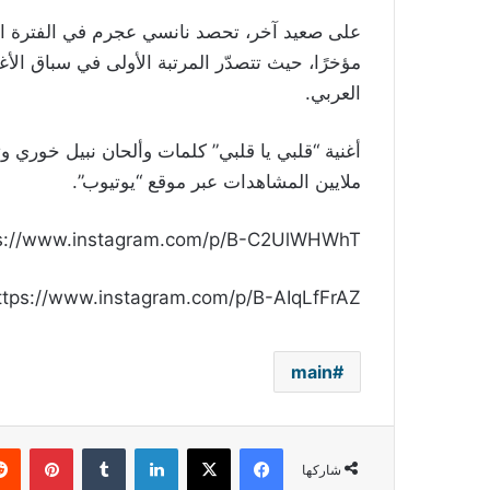
على صعيد آخر، تحصد نانسي عجرم في الفترة الراه
مؤخرًا، حيث تتصدّر المرتبة الأولى في سباق الأغ
العربي.
أغنية “قلبي يا قلبي” كلمات وألحان نبيل خوري 
ملايين المشاهدات عبر موقع “يوتيوب”.
s://www.instagram.com/p/B-C2UlWHWhT/
ttps://www.instagram.com/p/B-AIqLfFrAZ/
main
فيسبوك
‫X
لينكدإن
بينتي
شاركها