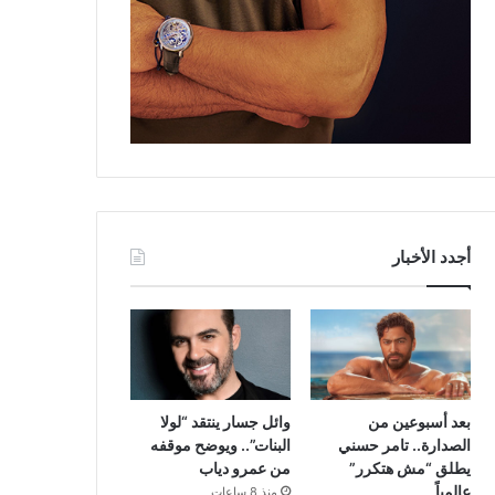
أجدد الأخبار
بعد أسبوعين من
وائل جسار ينتقد “لولا
الصدارة.. تامر حسني
البنات”.. ويوضح موقفه
يطلق “مش هتكرر”
من عمرو دياب
عالمياً
منذ 8 ساعات