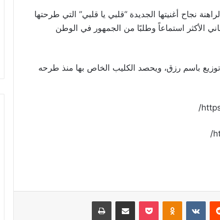
نة نجاح أغنيتها الجديدة “قلبي يا قلبي” التي طرحتها
اني الأكثر استماعاً وطلبًا من الجمهور في الوطن
وتوزيع باسم رزق، ويحصد الكليب الخاص بها منذ طرحه
http
h
ريست
Odnoklassniki
‫Pocket
مشاركة عبر البريد
طباعة