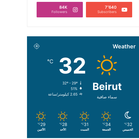
84K
7٬640
Followers
Subscribers
Weather
32
℃
Beirut
32º - 29º
51%
2.65 كيلومتر/ساعة
سماء صافية
29
28
31
34
32
℃
℃
℃
℃
℃
الخميس
الجمعة
السبت
الأحد
الأثنين