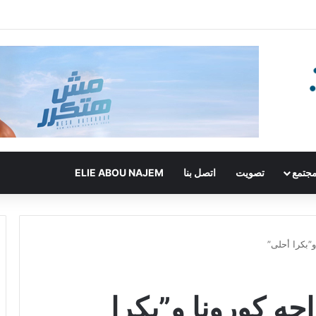
جتمع
تصويت
اتصل بنا
ELIE ABOU NAJEM
و”بكرا أحلى”
جه كورونا و”بكرا