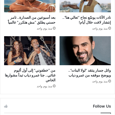
نادر الأتات يوسّع نجاح “تعالي هنا”..
بعد أسبوعين من الصدارة.. تامر
إنتشار لافت خلال أيام!
حسني يطلق “مش هتكرر” عالمياً
منذ يوم واحد
منذ يوم واحد
وائل جسار ينتقد “لولا البنات”..
من “خطفوني” إلى أول ألبوم
ويوضح موقفه من عمرو دياب
غنائي.. جنا عمرو دياب تبدأ مشوارها
الخاص
منذ يوم واحد
منذ يوم واحد
Follow Us