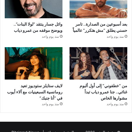
بعد أسبوعين من الصدارة.. تامر
وائل جسار ينتقد “لولا البنات”..
حسني يطلق “مش هتكرر” عالمياً
ويوضح موقفه من عمرو دياب
منذ يوم واحد
منذ يوم واحد
من “خطفوني” إلى أول ألبوم
لايف ستايلز ستوديوز تعيد
غنائي.. جنا عمرو دياب تبدأ
رومانسية السبعينيات مع آلاء أيوب
مشوارها الخاص
في “أنا جنبك”
منذ يوم واحد
منذ يوم واحد