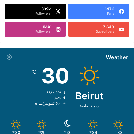
339k
147K
Followers
Fans
84K
7٬640
Followers
Subscribers
Weather
30
℃
Beirut
33º - 29º
64%
6.4 كيلومتر/ساعة
سماء صافية
30
29
30
36
33
℃
℃
℃
℃
℃