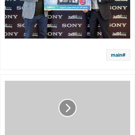
main
"تيليتون"
غداً
على
MTV
وحلقة
خاصة
من
صار
الوقت