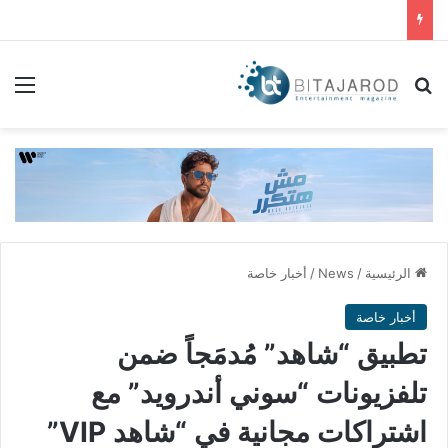
بحث عن
الق
الرئيسية
/
News
/
أخبار خاصة
أخبار خاصة
تطبيق “شاهد” مُدمَجاً ضمن
تلفزيونات “سوني أندرويد” مع
اشتراكات مجانية في “شاهد VIP”