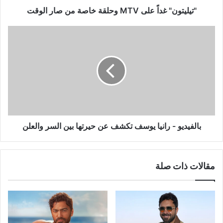
"تيليتون" غداً على MTV وحلقة خاصة من صار الوقت
بالفيديو
-
رانيا
يوسف
تكشف
عن
حيرتها
بين
السر
والعلن
بالفيديو - رانيا يوسف تكشف عن حيرتها بين السر والعلن
مقالات ذات صلة