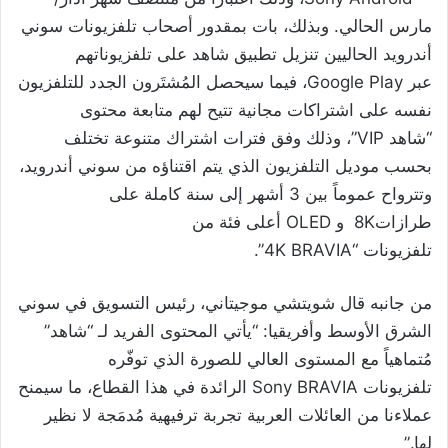
مارس الحالي. وبذلك، بات بمقدور أصحاب تلفزيونات سوني
أندرويد الحاليين تنزيل تطبيق شاهد على تلفزيوناتهم
عبر Google Play، فيما سيحصل المُشتَرون الجدد للتلفزيون
نفسه على اشتراكات مجانية تتيح لهم متابعة محتوى
“شاهد VIP”، وذلك وفق فترات اشتراك متنوعة تختلف
بحسب موديل التلفزيون الذي يتم اقتناؤه من سوني أندرويد،
وتترواح عموماً بين 3 أشهر إلى سنة كاملة على
طرازات8K و OLED أعلى فئة من
تلفزيونات “4K BRAVIA”.
من جانبه قال شويتشي موجيتاني، رئيس التسويق في سوني
الشرق الأوسط وأفريقيا: “يأتي المحتوى الفريد لـ “شاهد”
مُتماهياً مع المستوى العالي للصورة الذي توفّره
تلفزيونات Sony BRAVIA الرائدة في هذا القطاع، ما سيمنح
عملاءنا من العائلات العربية تجربة ترفيهية مُدمَجة لا نظير
لها.”