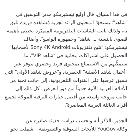
في هذا السياق، قال أوليغ نيستيرينكو مدير التوسيق في
“شاهد”: يستحقّ المحتوى الرائد تجربة مُشاهَدة فريدة تليق
به، ولذلك باتت الشاشات التلفزيونية المتميّزة تحظى بأهمية
قصوى بالنسبة لـ “شاهد” وجمهوره الواسع”. وأضاف
نيستيرينكو: “تتيح تلفزيونات Sony 4K Android لأصحابها
الحصول على اشتراكات مجانية في “شاهد VIP”، ما
سيمكّنهم من الاستمتاع بمحتوى فريد وحصري يتوفر عبر
“أعمال شاهد الأصلية” الحصرية، و”عروض شاهد الأولى” التي
تسبق عرضها على القنوات التلفزيونية، إلى جانب نخبة من
الأفلام العربية الآتية حديثاً من دور العرض.. كل ذلك إلى
جانب مروحة واسعة من أفضل خيارات الترفيه الموجّه لجميع
أفراد العائلة العربية المعاصرة”.
الجدير بالذكر أنه وبحسب دراسة حديثة صادرة عن
وكالة YouGov للأبحاث السوقية والتسويقية – شملت نحو