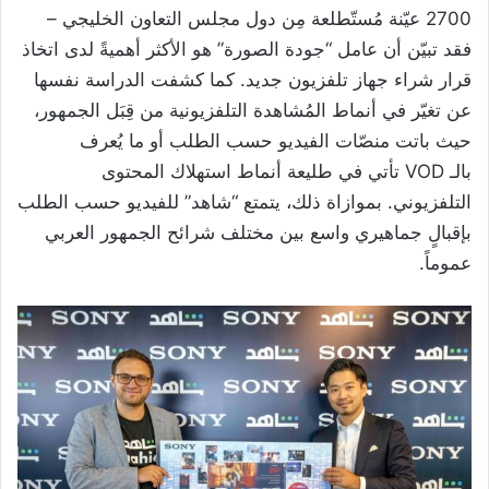
2700 عيّنة مُستّطلعة مِن دول مجلس التعاون الخليجي –
فقد تبيّن أن عامل “جودة الصورة” هو الأكثر أهميةً لدى اتخاذ
قرار شراء جهاز تلفزيون جديد. كما كشفت الدراسة نفسها
عن تغيّر في أنماط المُشاهدة التلفزيونية من قِبَل الجمهور،
حيث باتت منصّات الفيديو حسب الطلب أو ما يُعرف
بالـ VOD تأتي في طليعة أنماط استهلاك المحتوى
التلفزيوني. بموازاة ذلك، يتمتع “شاهد” للفيديو حسب الطلب
بإقبالٍ جماهيري واسع بين مختلف شرائح الجمهور العربي
عموماً.