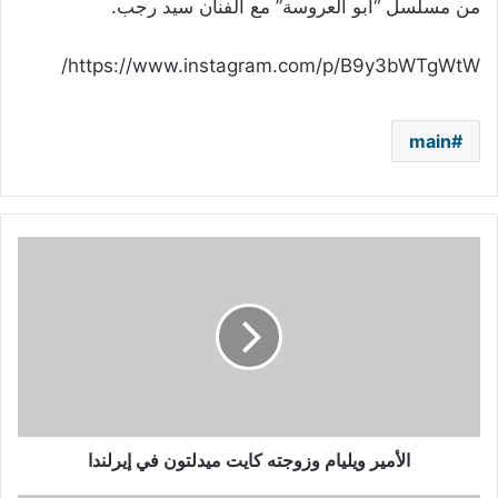
من مسلسل “أبو العروسة” مع الفنان سيد رجب.
https://www.instagram.com/p/B9y3bWTgWtW/
main
الأمير
ويليام
وزوجته
كايت
ميدلتون
في
إيرلندا
الأمير ويليام وزوجته كايت ميدلتون في إيرلندا