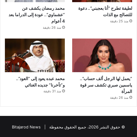
لطيفة تطرح “أنا بعجبني”.. دعوة
محمد رمضان يكشف عن
للتصالح مع الذات
“عشماوي”.. عودة إلى الدراما بعد
4 أعوام
منذ 25 دقيقة
منذ 26 دقيقة
“يعمل لها الرجل ألف حساب”..
محمد عبده يعود إلى “العود”..
ياسمين صبري تكشف سر قوة
و”تأخرنا” جديده الغنائي
المرأة
منذ 31 دقيقة
منذ 26 دقيقة
© حقوق النشر 2026، جميع الحقوق محفوظة |
Bitajarod News