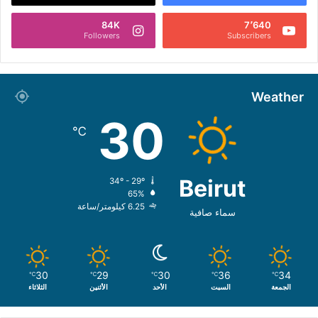
84K
7٬640
Followers
Subscribers
Weather
30
℃
Beirut
34º - 29º
65%
6.25 كيلومتر/ساعة
سماء صافية
30
29
30
36
34
℃
℃
℃
℃
℃
الجمعة
السبت
الأحد
الأثنين
الثلاثاء