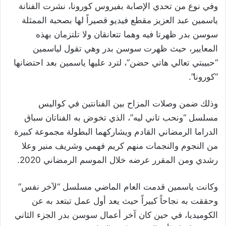
وفي نوع من تحدي الإصابة بفيروس كورونا، نشرت الفنانة
ياسمين عبد العزيز مقطع فيديو قصيراً لها بصحبة الممثلة
سوسن بدر ظهرتا فيه وهما تتعانقان ولا تلتزمان بهذه
المعايير، حيث ظهرت سوسن بدر وهي تقول لياسمين
“حبيبتي تعالي هاتي حضن”، لترد عليها ياسمين بعد احتضانها
“كورونا”.
وذلك ضمن وصلات المزاح بين الفنانتين في كواليس
مسلسل “ونحب تاني ليه”، الذي تخوض به الفناتان سباق
الدراما الرمضاني القادم ويشاركهما البطولة مجموعة كبيرة
من النجوم والنجمات منهم كريم فهمي وشريف منير وعلا
رشدي ومن المقرر عرضه خلال الموسم الرمضاني ‏‏2020.‏
وكانت ياسمين قدمت العام الماضي مسلسل “لآخر نفس”
وحققت به نجاحاً كبيراً حيث يعد أول عمل تبتعد به عن
الكوميديا، في حين كان آخر أعمال سوسن بدر الجزء الثاني