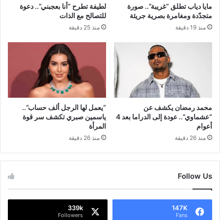
مايا دياب تطلق “غريبة”.. صورة
لطيفة تطرح “أنا بعجبني”.. دعوة
متجدّدة ومغامرة بصرية جريئة
للتصالح مع الذات
منذ 19 دقيقة
منذ 25 دقيقة
محمد رمضان يكشف عن
“يعمل لها الرجل ألف حساب”..
“عشماوي”.. عودة إلى الدراما بعد 4
ياسمين صبري تكشف سر قوة
أعوام
المرأة
منذ 26 دقيقة
منذ 26 دقيقة
Follow Us
339k
147K
Followers
Fans