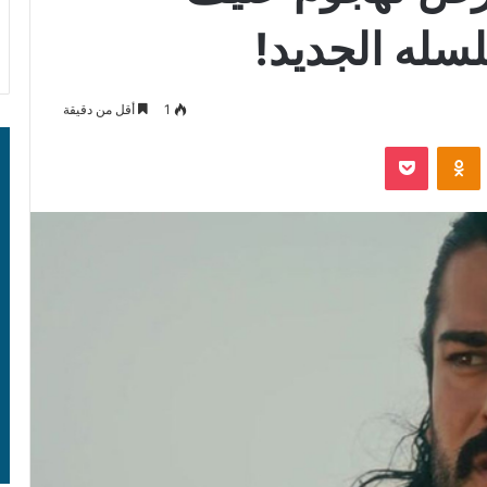
سله الجديد!
1
أقل من دقيقة
‫Pocket
Odnoklassniki