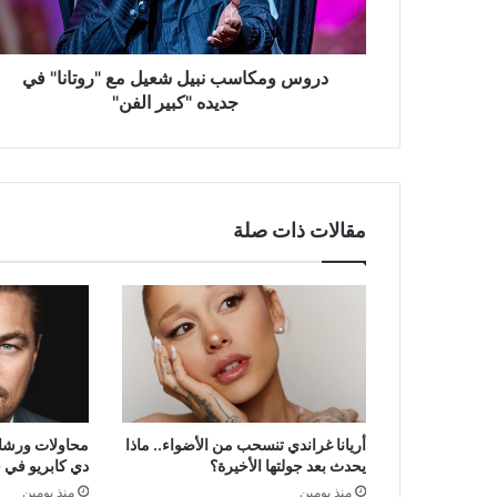
في
جديده
"كبير
الفن"
دروس ومكاسب نبيل شعيل مع "روتانا" في
جديده "كبير الفن"
مقالات ذات صلة
أريانا غراندي تنسحب من الأضواء.. ماذا
محاولات ورشاو
يحدث بعد جولتها الأخيرة؟
دي كابريو في 
منذ يومين
منذ يومين