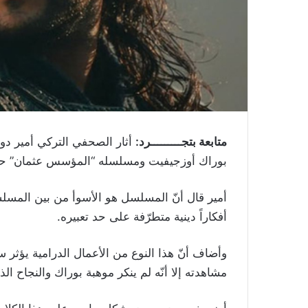
متابعة بتجـــــــــرد:
أثار الصحفي التركي أمير دون
بوراك أوزجيفيت ومسلسله “المؤسس عثمان” حي
أمير قال أنّ المسلسل هو الأسوأ من بين المسلسلات
أفكاراً دينية متطرّفة على حد تعبيره.
وأضاف أنّ هذا النوع من الأعمال الدرامية يؤثر 
مشاهدته إلا أنّه لم ينكر موهبة بوراك والنجاح ا