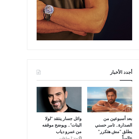
أجدد الأخبار
بعد أسبوعين من
وائل جسار ينتقد “لولا
الصدارة.. تامر حسني
البنات”.. ويوضح موقفه
يطلق “مش هتكرر”
من عمرو دياب
عالمياً
منذ 7 ساعات