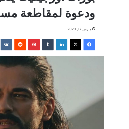
ودعوة لمقاطعة مسل
مارس 17, 2020
فيسبوك
‫X
لينكدإن
بينتيريست