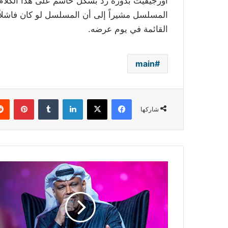
أوزجيفيت بدوره رد بشكل حاسم على هذا الكلا
المسلسل مشيراً إلى أن المسلسل لو كان فاشلا
القائمة في يوم عرضه.
main
فيسبوك
‫X
لينكدإن
بينتي
شاركها
دروس
ومكاسب
نبيل
شعيل
مع
"روتانا"