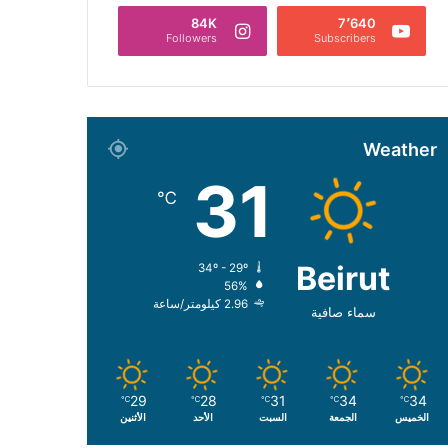
84K
7٬640
Followers
Subscribers
Weather
31
℃
Beirut
34º - 29º
56%
2.96 كيلومتر/ساعة
سماء صافية
29
28
31
34
34
℃
℃
℃
℃
℃
الخميس
الجمعة
السبت
الأحد
الأثنين