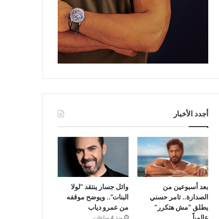
أجدد الأخبار
بعد أسبوعين من
وائل جسار ينتقد “لولا
الصدارة.. تامر حسني
البنات”.. ويوضح موقفه
يطلق “مش هتكرر”
من عمرو دياب
عالمياً
منذ 4 ساعات