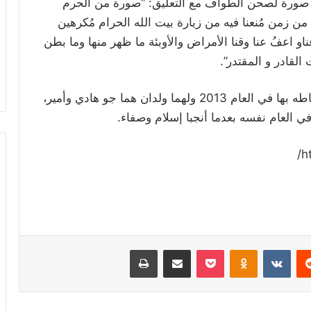
نشر صورة لصحن الطواف مع التعليق: “صورة من الحرم
 زمن مُنعنا فيه من زيارة بيت الله الحرام مُكرهين
او اعفُ عنا وقنا الأمراض والأوبئة ما ظهر منها وما بطن
القادر و المقتدر”.
ويذكر أن إخلاص هي زوجته الثانية وهو أعلن ارتباطه بها في العام 2013 ولهما ولدان هما جو هادي وأمير،
في العام نفسه بعدما أنجبا إسلام وصفاء.
h
ريست
Odnoklassniki
‫Pocket
مشاركة عبر البريد
طباعة