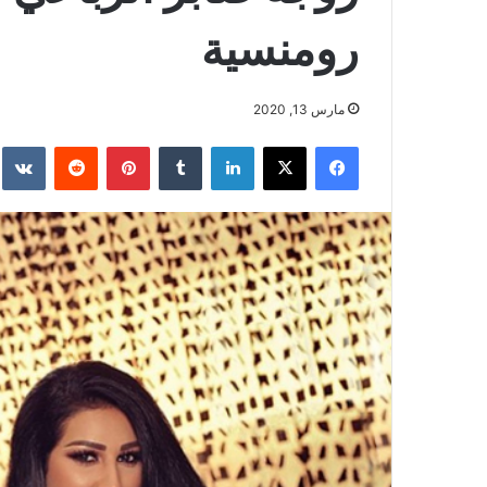
رومنسية
مارس 13, 2020
فيسبوك
‫X
لينكدإن
بينتيريست