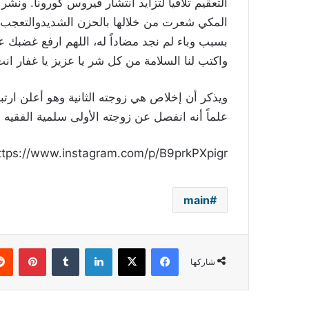
التعقيم تلافياً لتزايد انتشار فيروس كورونا. و
المكي شعرت من خلالها بالحزن الشديدوالتعجب من
بسبب وباء لم نجد مضاداً له، اللهم ارفع غضبك عن
واكتب لنا السلامة من كل شر يا عزيز يا غفار انت 
علماً أنه انفصل عن زوجته الأولى سلمية الفقيه 
ttps://www.instagram.com/p/B9prkPXpigr/
main
فيسبوك
‫X
لينكدإن
بينتي
شاركها