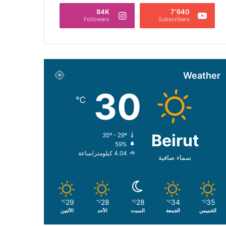
84K
7٬640
Followers
Subscribers
Weather
30
℃
Beirut
35º - 29º
59%
4.04 كيلومتر/ساعة
سماء صافية
29
28
28
34
35
℃
℃
℃
℃
℃
الخميس
الجمعة
السبت
الأحد
الأثنين