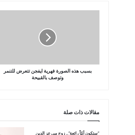
بسبب
هذه
الصورة
فهرية
ايفجن
تتعرض
للتنمر
وتوصف
بالقبيحة
بسبب هذه الصورة فهرية ايفجن تتعرض للتنمر
وتوصف بالقبيحة
مقالات ذات صلة
“ستكون أمّاً رائعة”.. زوج مي عز الدين