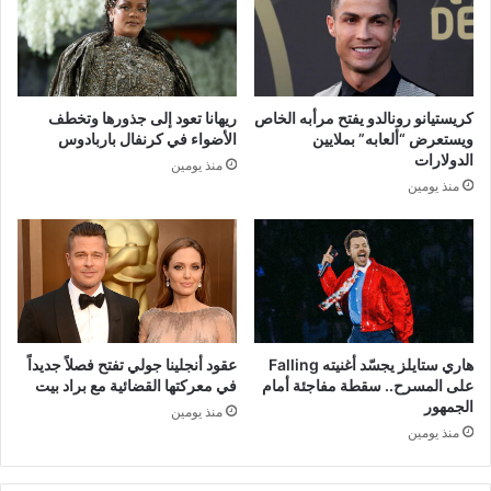
كريستيانو رونالدو يفتح مرأبه الخاص
ريهانا تعود إلى جذورها وتخطف
ويستعرض “ألعابه” بملايين
الأضواء في كرنفال باربادوس
الدولارات
منذ يومين
منذ يومين
هاري ستايلز يجسّد أغنيته Falling
عقود أنجلينا جولي تفتح فصلاً جديداً
على المسرح.. سقطة مفاجئة أمام
في معركتها القضائية مع براد بيت
الجمهور
منذ يومين
منذ يومين