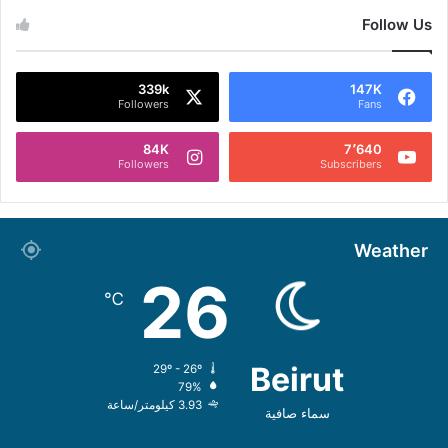
Follow Us
339k
147K
Followers
Fans
84K
7٬640
Followers
Subscribers
Weather
26
℃
Beirut
29º - 26º
79%
3.93 كيلومتر/ساعة
سماء صافية