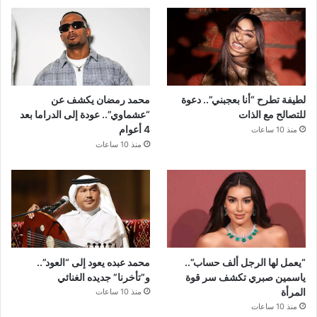
لطيفة تطرح “أنا بعجبني”.. دعوة
محمد رمضان يكشف عن
للتصالح مع الذات
“عشماوي”.. عودة إلى الدراما بعد
4 أعوام
منذ 10 ساعات
منذ 10 ساعات
“يعمل لها الرجل ألف حساب”..
محمد عبده يعود إلى “العود”..
ياسمين صبري تكشف سر قوة
و”تأخرنا” جديده الغنائي
المرأة
منذ 10 ساعات
منذ 10 ساعات