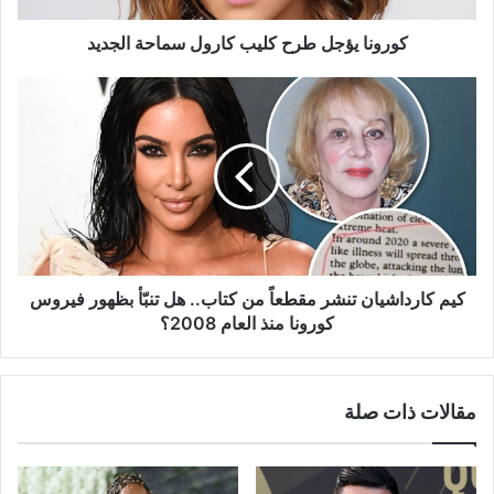
كورونا يؤجل طرح كليب كارول سماحة الجديد
كيم
كارداشيان
تنشر
مقطعاً
من
كتاب..
هل
تنبّأ
بظهور
فيروس
كيم كارداشيان تنشر مقطعاً من كتاب.. هل تنبّأ بظهور فيروس
كورونا
كورونا منذ العام 2008؟
منذ
العام
2008؟
مقالات ذات صلة