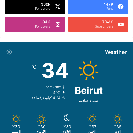
339k
147K
Followers
Fans
84K
7٬640
Followers
Subscribers
Weather
34
℃
Beirut
35º - 30º
49%
4.24 كيلومتر/ساعة
سماء صافية
30
30
30
37
35
℃
℃
℃
℃
℃
الأحد
الأثنين
الثلاثاء
الأربعاء
الخميس