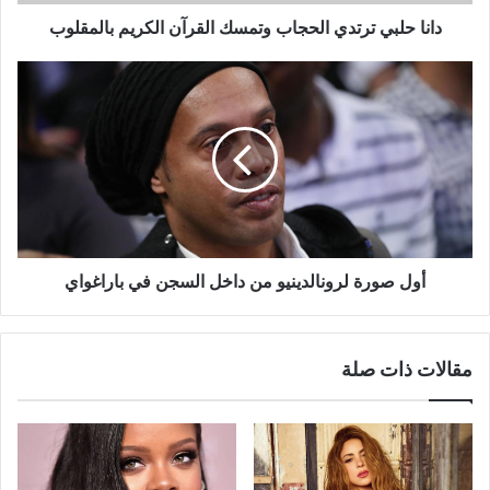
دانا حلبي ترتدي الحجاب وتمسك القرآن الكريم بالمقلوب
أول
صورة
لرونالدينيو
من
داخل
السجن
في
باراغواي
أول صورة لرونالدينيو من داخل السجن في باراغواي
مقالات ذات صلة