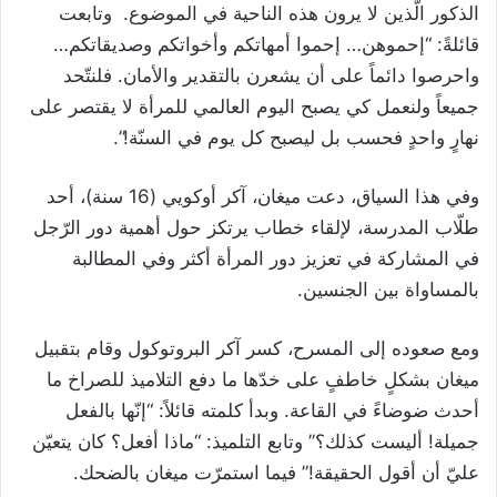
الذكور الّذين لا يرون هذه الناحية في الموضوع. وتابعت
قائلةً: “إحموهن… إحموا أمهاتكم وأخواتكم وصديقاتكم…
واحرصوا دائماً على أن يشعرن بالتقدير والأمان. فلنتّحد
جميعاً ولنعمل كي يصبح اليوم العالمي للمرأة لا يقتصر على
نهارٍ واحدٍ فحسب بل ليصبح كل يوم في السنّة!”.
وفي هذا السياق، دعت ميغان، آكر أوكويي (16 سنة)، أحد
طلّاب المدرسة، لإلقاء خطاب يرتكز حول أهمية دور الرّجل
في المشاركة في تعزيز دور المرأة أكثر وفي المطالبة
بالمساواة بين الجنسين.
ومع صعوده إلى المسرح، كسر آكر البروتوكول وقام بتقبيل
ميغان بشكلٍ خاطفٍ على خدّها ما دفع التلاميذ للصراخ ما
أحدث ضوضاءً في القاعة. وبدأ كلمته قائلاً: “إنّها بالفعل
جميلة! أليست كذلك؟” وتابع التلميذ: “ماذا أفعل؟ كان يتعيّن
عليّ أن أقول الحقيقة!” فيما استمرّت ميغان بالضحك.