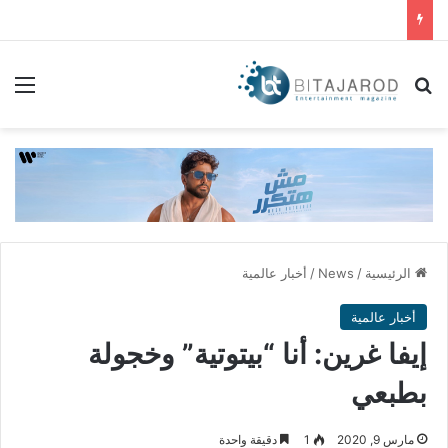
بحث عن
الق
الرئيسية
/
News
/
أخبار عالمية
أخبار عالمية
إيفا غرين: أنا “بيتوتية” وخجولة
بطبعي
مارس 9, 2020
1
دقيقة واحدة