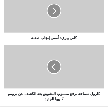
أتمنى
إنجاب
طفلة
كاتي بيري: أتمنى إنجاب طفلة
كارول
سماحة
ترفع
منسوب
التشويق
بعد
الكشف
عن
برومو
كليبها
كارول سماحة ترفع منسوب التشويق بعد الكشف عن برومو
الجديد
كليبها الجديد