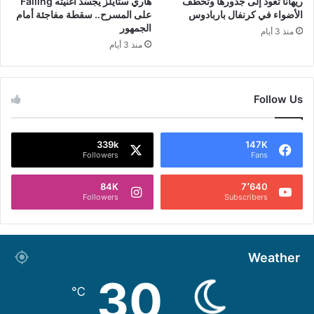
ريهانا تعود إلى جذورها وتخطف
هاري ستايلز يجسّد أغنيته Falling
الأضواء في كرنفال باربادوس
على المسرح.. سقطة مفاجئة أمام
الجمهور
منذ 3 أيام
منذ 3 أيام
Follow Us
339k
147K
Followers
Fans
84K
7٬640
Followers
Subscribers
Weather
30
℃