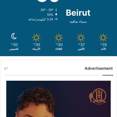
Beirut
30º - 30º
50%
3.34 كيلومتر/ساعة
سماء صافية
30
30
30
37
35
℃
℃
℃
℃
℃
الأحد
الأثنين
الثلاثاء
الأربعاء
الخميس
Advertisement