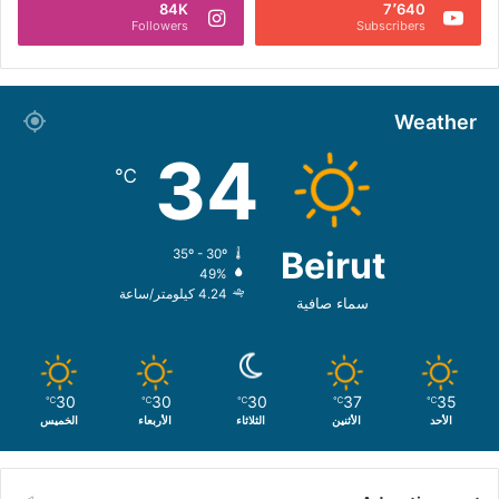
84K
7٬640
Followers
Subscribers
Weather
34
℃
Beirut
35º - 30º
49%
4.24 كيلومتر/ساعة
سماء صافية
30
30
30
37
35
℃
℃
℃
℃
℃
الأحد
الأثنين
الثلاثاء
الأربعاء
الخميس