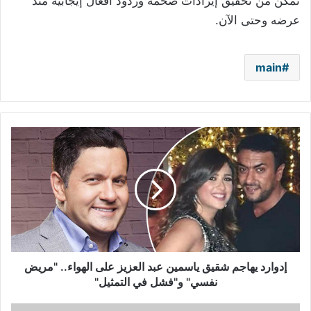
تمكن من تحقيق إيرادات ضخمة وردود أفعال إيجابية منذ
عرضه وحتى الآن.
main
إدوارد
يهاجم
شقيق
ياسمين
عبد
العزيز
على
الهواء..
"مريض
نفسي"
إدوارد يهاجم شقيق ياسمين عبد العزيز على الهواء.. "مريض
و"فشل
نفسي" و"فشل في التمثيل"
في
التمثيل"
بعد