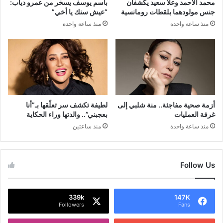
محمد الأحمد وعلا سعيد يكشفان
باسم يوسف يسخر من عمرو دياب:
جنس مولودهما بلقطات رومانسية
“عيش سنك يا أخي”
منذ ساعة واحدة
منذ ساعة واحدة
أزمة صحية مفاجئة.. منة شلبي إلى
لطيفة تكشف سر تعلّقها بـ”أنا
غرفة العمليات
بعجبني”.. والدتها وراء الحكاية
منذ ساعة واحدة
منذ ساعتين
Follow Us
339k
147K
Followers
Fans