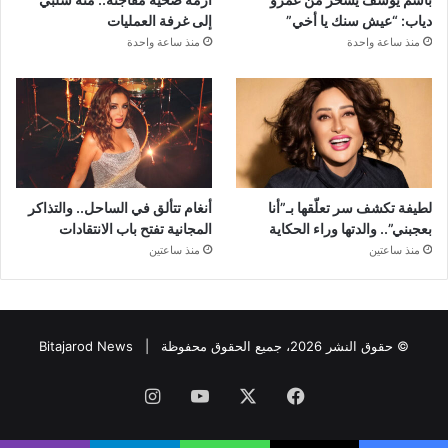
دياب: “عيش سنك يا أخي”
إلى غرفة العمليات
منذ ساعة واحدة
منذ ساعة واحدة
لطيفة تكشف سر تعلّقها بـ”أنا
أنغام تتألق في الساحل.. والتذاكر
بعجبني”.. والدتها وراء الحكاية
المجانية تفتح باب الانتقادات
منذ ساعتين
منذ ساعتين
© حقوق النشر 2026، جميع الحقوق محفوظة |
Bitajarod News
فيسبوك
‫X
‫YouTube
انستقرام