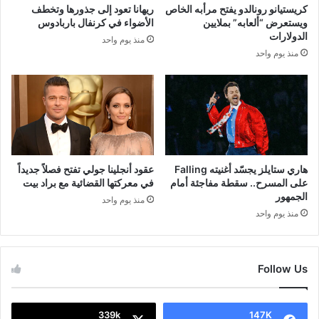
كريستيانو رونالدو يفتح مرأبه الخاص
ريهانا تعود إلى جذورها وتخطف
ويستعرض “ألعابه” بملايين
الأضواء في كرنفال باربادوس
الدولارات
منذ يوم واحد
منذ يوم واحد
هاري ستايلز يجسّد أغنيته Falling
عقود أنجلينا جولي تفتح فصلاً جديداً
على المسرح.. سقطة مفاجئة أمام
في معركتها القضائية مع براد بيت
الجمهور
منذ يوم واحد
منذ يوم واحد
Follow Us
339k
147K