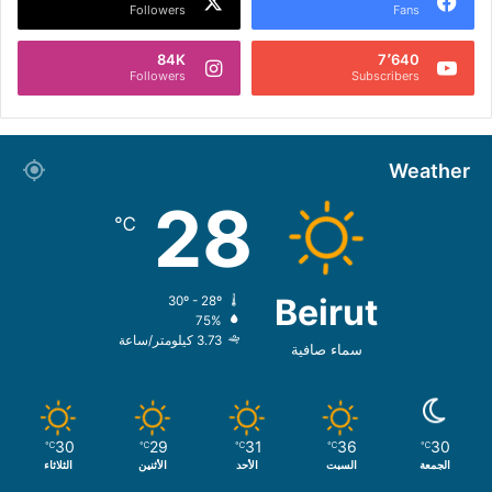
Followers
Fans
84K
7٬640
Followers
Subscribers
Weather
28
℃
Beirut
30º - 28º
75%
3.73 كيلومتر/ساعة
سماء صافية
30
29
31
36
30
℃
℃
℃
℃
℃
الجمعة
السبت
الأحد
الأثنين
الثلاثاء