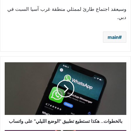
وسيعقد اجتماع طارئ لممثلي منطقة غرب آسيا السبت في
دبي.
main
بالخطوات..
هكذا
تستطيع
تطبيق
"الوضع
الليلي"
على
واتساب
بالخطوات.. هكذا تستطيع تطبيق "الوضع الليلي" على واتساب