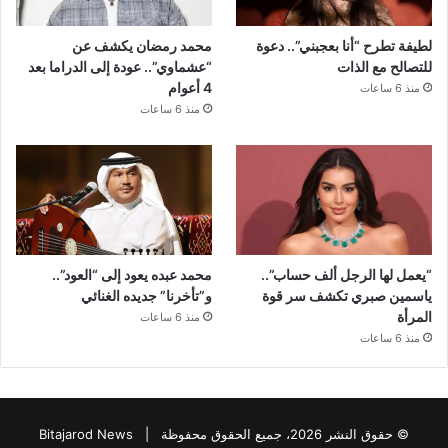
لطيفة تطرح “أنا بعجبني”.. دعوة
محمد رمضان يكشف عن
للتصالح مع الذات
“عشماوي”.. عودة إلى الدراما بعد
4 أعوام
منذ 6 ساعات
منذ 6 ساعات
“يعمل لها الرجل ألف حساب”..
محمد عبده يعود إلى “العود”..
ياسمين صبري تكشف سر قوة
و”تأخرنا” جديده الغنائي
المرأة
منذ 6 ساعات
منذ 6 ساعات
© حقوق النشر 2026، جميع الحقوق محفوظة |
Bitajarod News