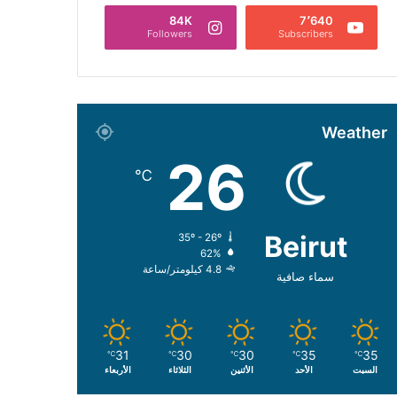
84K
7٬640
Followers
Subscribers
Weather
26
℃
Beirut
35º - 26º
62%
4.8 كيلومتر/ساعة
سماء صافية
31
30
30
35
35
℃
℃
℃
℃
℃
السبت
الأحد
الأثنين
الثلاثاء
الأربعاء