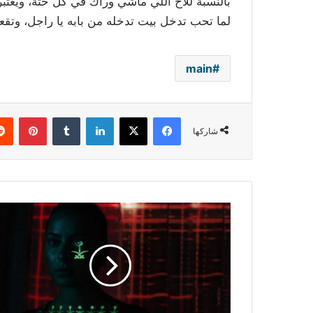
بالنسبة للأخ اللي ماشي وراك في كل حتة، ويعتب
لما تحب تدخل بيت تدخله من بابه يا راجل، وتقعد
main
فيسبوك
‫X
لينكدإن
بينتي
شاركها
كورونا
يؤجل
حفلات
غنائية
ومهرجانات
سينمائية
في
السعودية