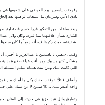
وفوجئت ياسمين برد العوضي على شقيقها في منش
بادئ الأمر، وسرعان ما استجاب لرغبتها بعد إلحاح
وبعد ساعات من التفكير قررا حسم قصة ارتباطهما 
المُثارة بشأن علاقتهما منذ فترة. وكان وائل عبد
لشقيقته، حيث ذكرها فيه أنه دوماً ما كان سندها
وكتب: «بصي يا ياسمين يا عبدالعزيز يا أختي، 
مشاكل كتير بسببك ومن أنت عيلة صغيرة بداية 
اللي كانت بينك وبين بنت هشام سليم الممثلة الل
وأضاف قائلاً: «وقفت جنبك بكل ما أملك من ق
واحد أصغر منك بـ 10 سنين لا من سنك على حساب سمعتك وسمعتنا لا مش هسمح».
وتطرق وائل عبدالعزيز في حديثه إلى الفنان أحمد