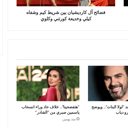
وخديعة
كورتني
فضائح آل كارديشيان بين شريط كيم وشفاه
وكلوي
كيلي وخديعة كورتني وكلوي
 “لولا البنات”.. ويوضح
“هتفضحينا”.. خلاف حاد وراء انسحاب
و دياب
ياسمين صبري من “الشادر”
منذ يومين