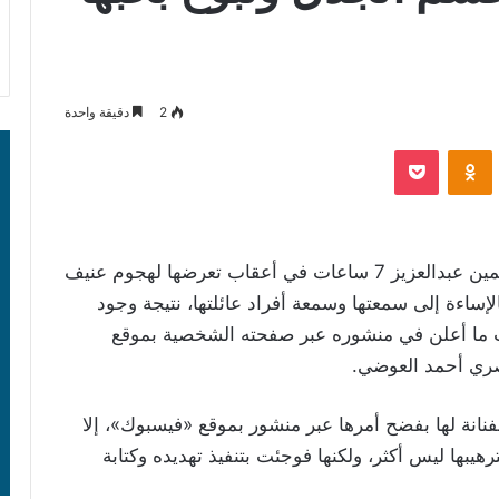
2
دقيقة واحدة
‫Pocket
Odnoklassniki
عاشت الفنانة المصرية ياسمين عبدالعزيز 7 ساعات في أعقاب تعرضها لهجوم عنيف
الإساءة إلى سمعتها وسمعة أفراد عائلتها، نتيجة وجود
ان يصغرها بـ10 أعوام، حسب ما أعلن في منشوره عبر صفحته الشخصية بموقع
صري أحمد العوضي.
نة لها بفضح أمرها عبر منشور بموقع «فيسبوك»، إلا
لترهيبها ليس أكثر، ولكنها فوجئت بتنفيذ تهديده وكتابة