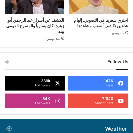
احترق شعرها في التصوير.. إلهام
الكشف عن أسرار عبد الرحمن أبو
شاهين تكشف أصعب مشاهدها
زهرة: كان يسارياً والمسرح القومي
بيته
منذ يومين
منذ يومين
Follow Us
339k
147K
Followers
Fans
84K
7٬640
Followers
Subscribers
Weather