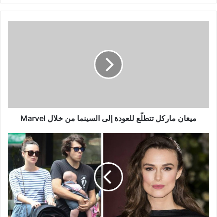
ميغان
ماركل
تتطلّع
للعودة
إلى
السينما
من
خلال
Marvel
ميغان ماركل تتطلّع للعودة إلى السينما من خلال Marvel
كيرا
نايتلي:
زوجي
وبناتي
سلاحي
ضد
التوتر