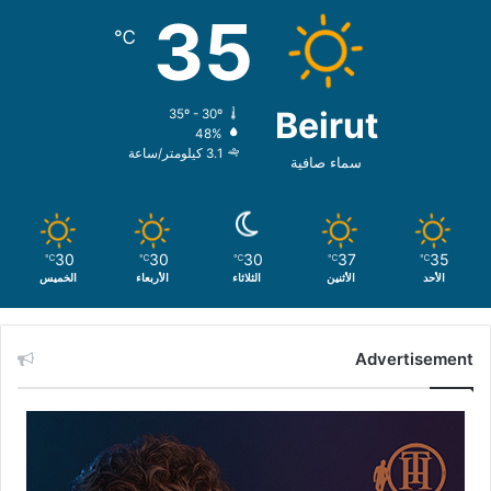
35
℃
Beirut
35º - 30º
48%
3.1 كيلومتر/ساعة
سماء صافية
30
30
30
37
35
℃
℃
℃
℃
℃
الأحد
الأثنين
الثلاثاء
الأربعاء
الخميس
Advertisement