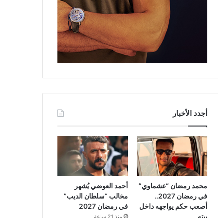
أجدد الأخبار
محمد رمضان “عشماوي”
أحمد العوضي يُشهر
في رمضان 2027..
مخالب “سلطان الديب”
أصعب حكم يواجهه داخل
في رمضان 2027
بيته
منذ 21 ساعة