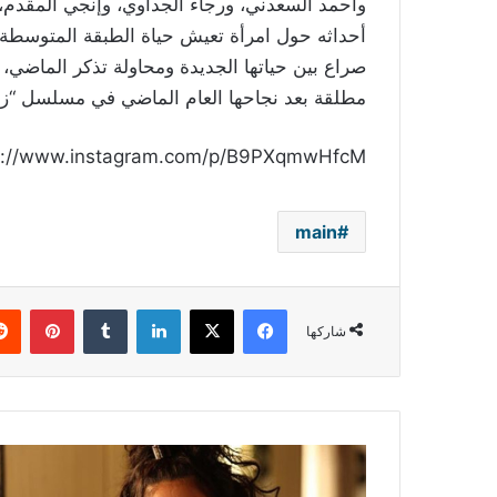
وأحمد السعدني، ورجاء الجداوي، وإنجي المقدم،
أحداثه حول امرأة تعيش حياة الطبقة المتوسطة، وت
صراع بين حياتها الجديدة ومحاولة تذكر الماضي، 
مطلقة بعد نجاحها العام الماضي في مسلسل “
s://www.instagram.com/p/B9PXqmwHfcM/
main
فيسبوك
‫X
لينكدإن
بينتي
شاركها
روبي
تشارك