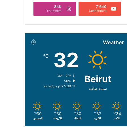
84K
7٬640
Followers
Subscribers
Weather
32
℃
Beirut
34º - 29º
56%
5.38 كيلومتر/ساعة
سماء صافية
30
30
30
37
34
℃
℃
℃
℃
℃
الأحد
الأثنين
الثلاثاء
الأربعاء
الخميس