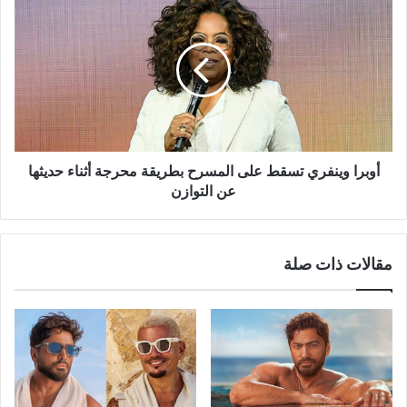
وينفري
تسقط
على
المسرح
بطريقة
محرجة
أثناء
حديثها
عن
أوبرا وينفري تسقط على المسرح بطريقة محرجة أثناء حديثها
التوازن
عن التوازن
مقالات ذات صلة