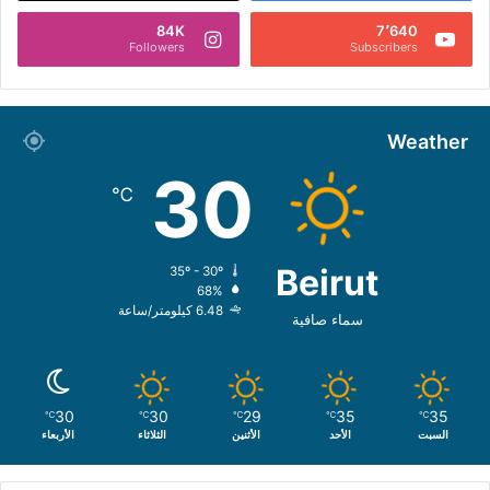
84K
7٬640
Followers
Subscribers
Weather
30
℃
Beirut
35º - 30º
68%
6.48 كيلومتر/ساعة
سماء صافية
30
30
29
35
35
℃
℃
℃
℃
℃
السبت
الأحد
الأثنين
الثلاثاء
الأربعاء