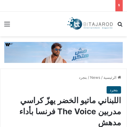
بحث عن
الق
الرئيسية
/
News
/
بتجرد
بتجرد
اللبناني ماتيو الخضر يهزّ كراسي
مدربين The Voice فرنسا بأداء
مدهش