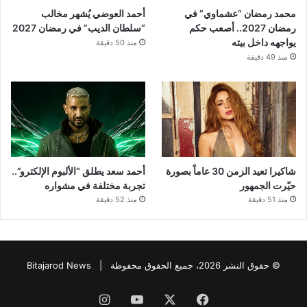
محمد رمضان “عشماوي” في
أحمد العوضي يُشهر مخالب
رمضان 2027.. أصعب حكم
“سلطان الديب” في رمضان 2027
يواجهه داخل بيته
منذ 50 دقيقة
منذ 49 دقيقة
شاكيرا تعيد الزمن 30 عاماً بصورة
أحمد سعد يطلق “الألبوم الإلكترو”..
حيّرت الجمهور
تجربة مختلفة في مشواره
منذ 51 دقيقة
منذ 52 دقيقة
© حقوق النشر 2026، جميع الحقوق محفوظة |
Bitajarod News
فيسبوك
‫X
‫YouTube
انستقرام