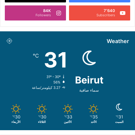
84K
7٬640
Followers
Subscribers
Weather
31
℃
Beirut
31º - 30º
56%
3.27 كيلومتر/ساعة
سماء صافية
30
30
33
35
31
℃
℃
℃
℃
℃
السبت
الأحد
الأثنين
الثلاثاء
الأربعاء