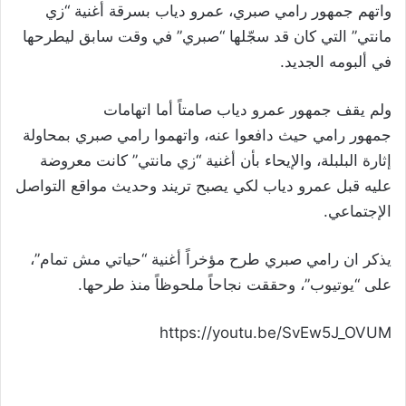
واتهم جمهور رامي صبري، عمرو دياب بسرقة أغنية “زي
مانتي” التي كان قد سجّلها “صبري” في وقت سابق ليطرحها
في ألبومه الجديد.
ولم يقف جمهور عمرو دياب صامتاً أما اتهامات
جمهور رامي حيث دافعوا عنه، واتهموا رامي صبري بمحاولة
إثارة البلبلة، والإيحاء بأن أغنية “زي مانتي” كانت معروضة
عليه قبل عمرو دياب لكي يصبح تريند وحديث مواقع التواصل
الإجتماعي.
يذكر ان رامي صبري طرح مؤخراً أغنية “حياتي مش تمام”،
على “يوتيوب”، وحققت نجاحاً ملحوظاً منذ طرحها.
https://youtu.be/SvEw5J_OVUM