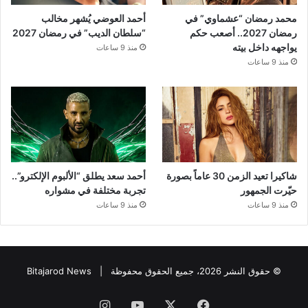
محمد رمضان “عشماوي” في
أحمد العوضي يُشهر مخالب
رمضان 2027.. أصعب حكم
“سلطان الديب” في رمضان 2027
يواجهه داخل بيته
منذ 9 ساعات
منذ 9 ساعات
شاكيرا تعيد الزمن 30 عاماً بصورة
أحمد سعد يطلق “الألبوم الإلكترو”..
حيّرت الجمهور
تجربة مختلفة في مشواره
منذ 9 ساعات
منذ 9 ساعات
© حقوق النشر 2026، جميع الحقوق محفوظة |
Bitajarod News
فيسبوك
‫X
‫YouTube
انستقرام