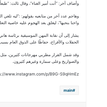
وأضاف آخر: “أنت أمير الغناء”، وقال ثالث: “طبعاً
وهاجم عدد آخر من متابعيه بقولهم: :”ليه تلغي ا
واحنا بنحبها”، ليغلق بعد الهجوم عليه خاصية التعل
يشار إلى أن نقابة المهن الموسيقية برئاسة هان
الحفلات والأفراح، حفاظًا على الذوق العام بسب
وقد شمل القرار مطربي مهرجانات كثيرين، مثل 
والصواريخ وعلى سمارة وغيرهم كثيرون.
s://www.instagram.com/p/B9G-S9qHmEz/
main
فيسبوك
‫X
لينكدإن
بينتي