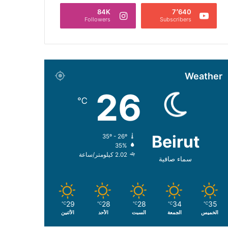
84K
7٬640
Followers
Subscribers
Weather
26
℃
Beirut
35º - 26º
35%
2.02 كيلومتر/ساعة
سماء صافية
29
28
28
34
35
℃
℃
℃
℃
℃
الخميس
الجمعة
السبت
الأحد
الأثنين