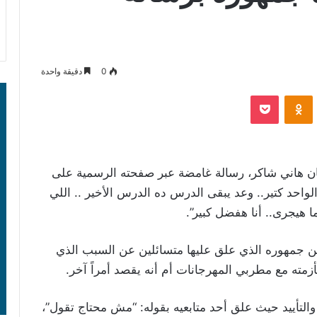
0
دقيقة واحدة
‫Pocket
Odnoklassniki
ن هاني شاكر، رسالة غامضة عبر صفحته الرسمية على
الواحد كتير.. وعد يبقى الدرس ده الدرس الأخير .. اللي
 هيجرى.. أنا هفضل كبير”.
ين جمهوره الذي علق عليها متسائلين عن السبب الذي
أزمته مع مطربي المهرجانات أم أنه يقصد أمراً آخر.
التأييد حيث علق أحد متابعيه بقوله: “مش محتاج تقول”،