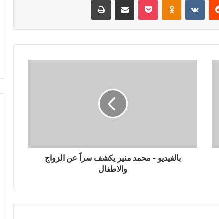
بالفيديو
-
محمد
منير
يكشف
سراً
عن
الزواج
والاطفال
بالفيديو - محمد منير يكشف سراً عن الزواج
والاطفال