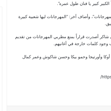
 الكبير كبير يا فنان طول عمره”.
لمهرجانات”، وأضاف آخر: “المهرجانات ليها شعبية كبيرة
يق.
ي شاكر أصدرت قراراً بمنع مطربي المهرجانات من تقديم
ب وجود كلمات خارجة في أغانيهم.
أوكا وأورتيجا وحمو بيكا وحسن شاكوش وعمر كمال
http
ريست
Odnoklassniki
‫Pocket
مشاركة عبر البريد
طباعة